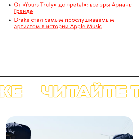
От «Yours Truly» до «petal»: все эры Арианы
Гранде
Drake стал самым прослушиваемым
артистом в истории Apple Music
Е
ЧИТАЙТЕ Т