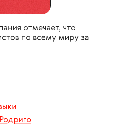
ания отмечает, что
стов по всему миру за
зыки
 Родриго