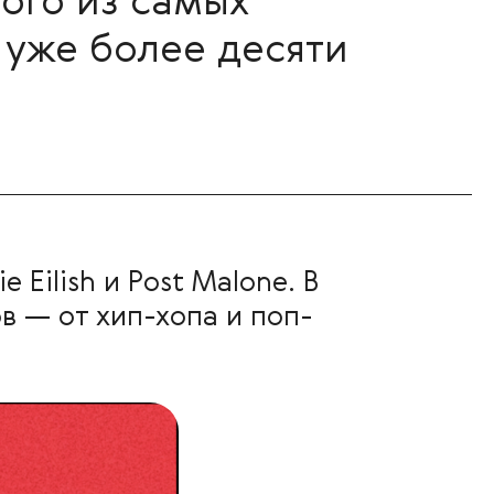
ного из самых
уже более десяти
 Eilish и Post Malone. В
 — от хип-хопа и поп-