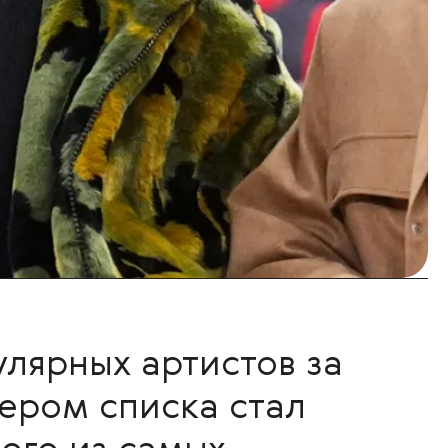
улярных артистов за
ером списка стал