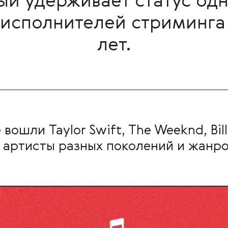
ый удерживает статус од
исполнителей стриминга 
лет.
ошли Taylor Swift, The Weeknd, Billie
артисты разных поколений и жанров