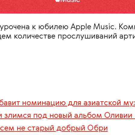
рочена к юбилею Apple Music. Комп
щем количестве прослушиваний арти
бавит номинацию для азиатской му
и злимся под новый альбом Оливии
совсем не старый добрый Обри