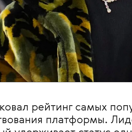
ковал рейтинг самых поп
твования платформы. Лид