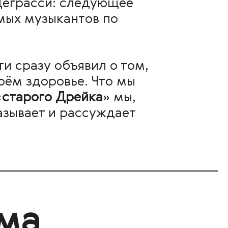
Деграсси: следующее
мых музыкантов по
ти сразу объявил о том,
воём здоровье. Что мы
«
старого Дрейка
» мы,
азывает и рассуждает
ма