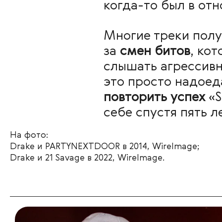
когда-то был в от
Многие треки пол
за
смен битов
, ко
слышать агрессивн
это просто надоед
повторить успех
«S
себе спустя пять л
На фото:
Drake и PARTYNEXTDOOR в 2014, WireImage;
Drake и 21 Savage в 2022, WireImage.