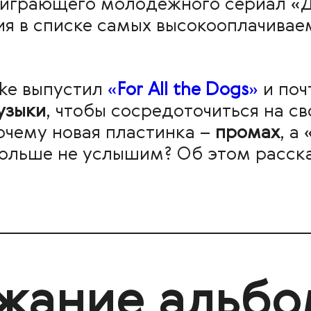
а, играющего молодёжного сериал «
ия в списке самых высокооплачивае
ke выпустил
«
For All the Dogs
»
и поч
узыки
, чтобы сосредоточиться на с
очему новая пластинка –
промах
, а 
 больше не услышим? Об этом расск
жание альбо