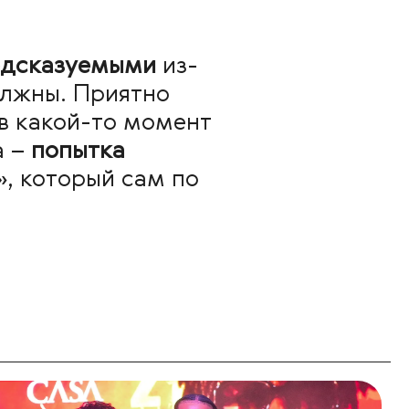
едсказуемыми
из-
должны. Приятно
 в какой-то момент
а –
попытка
, который сам по