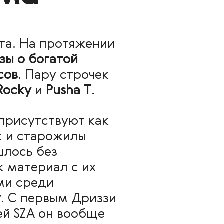
ста. На протяжении
зы о богатой
сов
. Пару строчек
Rocky
и
Pusha T
.
 присутствуют как
к и старожилы
шлось без
ак материал с их
ми среди
y
. С первым Дриззи
цей SZA он вообще