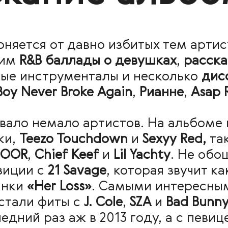
оняется от давно избитых тем арти
шим
R&B баллады о девушках
,
расска
ые инструменталы и несколько
дис
oy Never Broke Again
,
Рианне
,
Asap 
овало немало артистов. На альбоме
ки,
Teezo Touchdown
и
Sexyy Red,
та
DOOR
,
Chief Keef
и
Lil Yachty
. Не обо
зиции с
21 Savage
, которая звучит к
инки
«Her Loss»
.
Самыми интересны
стали фиты с
J. Cole
,
SZA
и
Bad Bunn
едний раз аж в 2013 году, а с певи