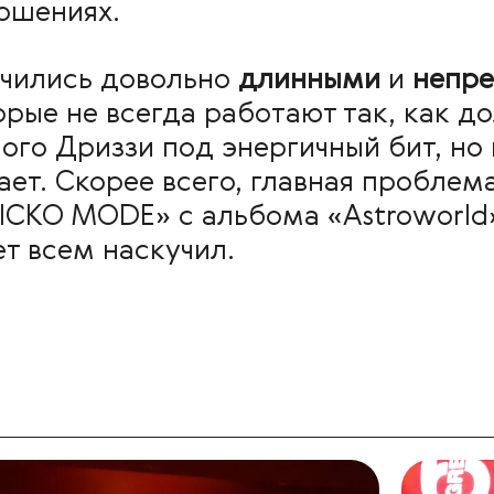
ношениях.
учились довольно
длинными
и
непр
торые не всегда работают так, как 
ого Дриззи под энергичный бит, но
ает. Скорее всего, главная проблем
ICKO MODE» с альбома «Astroworld»
ет всем наскучил.