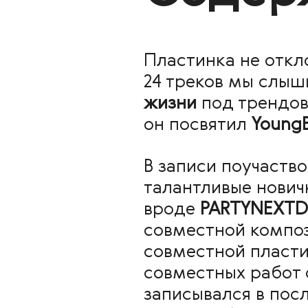
Пластинка не откл
24 треков мы слы
жизни
под трендов
он посвятил
YoungB
В записи поучаств
талантливые нович
вроде
PARTYNEXT
совместной компо
совместной пласт
совместных работ 
записывался в посл