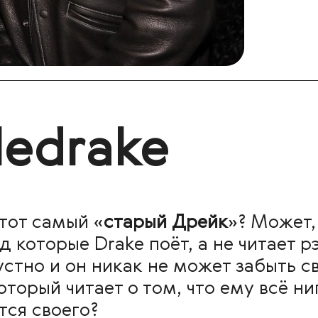
edrake
тот самый «
старый Дрейк
»? Может,
 которые Drake поёт, а не читает рэ
устно и он никак не может забыть 
оторый читает о том, что ему всё н
тся своего?