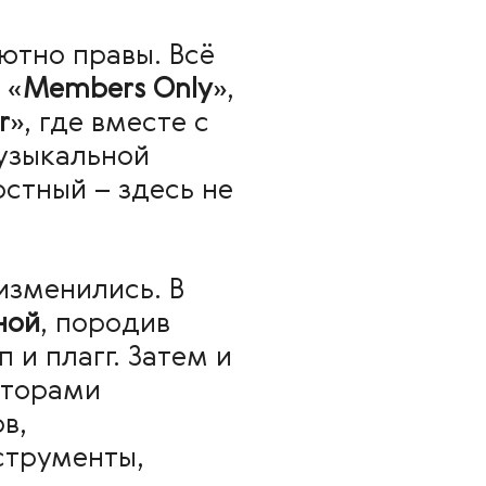
лютно правы. Всё
 «
Members Only
»,
r
», где вместе с
узыкальной
стный – здесь не
изменились. В
ной
, породив
и плагг. Затем и
аторами
в,
струменты,