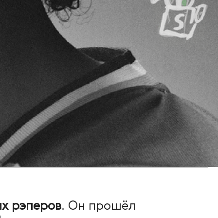
х рэперов
. Он прошёл