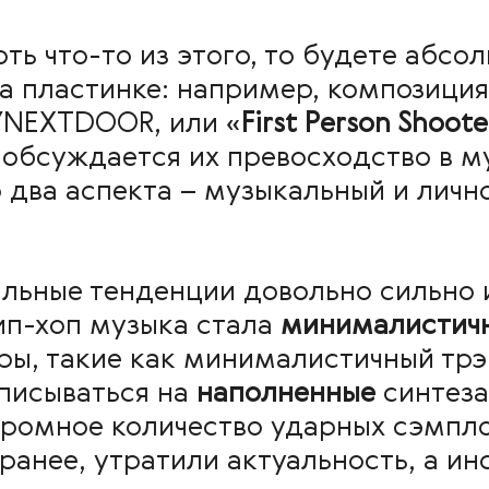
оть что-то из этого, то будете абсо
на пластинке: например, композиция
YNEXTDOOR, или «
First Person Shoote
обсуждается их превосходство в м
 два аспекта – музыкальный и лично
альные тенденции довольно сильно 
ип-хоп музыка стала
минималистич
ы, такие как минималистичный трэп 
аписываться на
наполненные
синтез
ромное количество ударных сэмпло
ранее, утратили актуальность, а ин