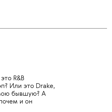
 это R&B
п? Или это Drake,
свою бывшую? А
ипочем и он