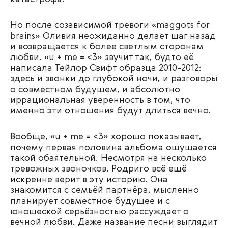
Но после созависимой тревоги «maggots for
brains» Оливия неожиданно делает шаг назад
и возвращается к более светлым сторонам
любви. «u + me = <3» звучит так, будто её
написала Тейлор Свифт образца 2010-2012:
здесь и звонки до глубокой ночи, и разговоры
о совместном будущем, и абсолютно
иррациональная уверенность в том, что
именно эти отношения будут длиться вечно.
Вообще, «u + me = <3» хорошо показывает,
почему первая половина альбома ощущается
такой обаятельной. Несмотря на несколько
тревожных звоночков, Родриго всё ещё
искренне верит в эту историю. Она
знакомится с семьёй партнёра, мысленно
планирует совместное будущее и с
юношеской серьёзностью рассуждает о
вечной любви. Даже название песни выглядит