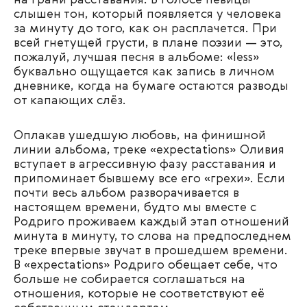
на грани расставания. В голосе певицы
слышен тон, который появляется у человека
за минуту до того, как он расплачется. При
всей гнетущей грусти, в плане поэзии — это,
пожалуй, лучшая песня в альбоме: «less»
буквально ощущается как запись в личном
дневнике, когда на бумаге остаются разводы
от капающих слёз.
Оплакав ушедшую любовь, на финишной
линии альбома, треке «expectations» Оливия
вступает в агрессивную фазу расставания и
припоминает бывшему все его «грехи». Если
почти весь альбом разворачивается в
настоящем времени, будто мы вместе с
Родриго проживаем каждый этап отношений
минута в минуту, то слова на предпоследнем
треке впервые звучат в прошедшем времени.
В «expectations» Родриго обещает себе, что
больше не собирается соглашаться на
отношения, которые не соответствуют её