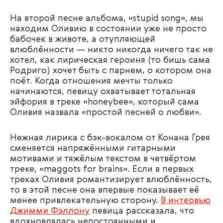
На второй песне альбома, «stupid song», мы
находим Оливию в состоянии уже не просто
бабочек в животе, а отупляющей
влюблённости — никто никогда ничего так не
хотел, как лирическая героиня (то бишь сама
Родриго) хочет быть с парнем, о котором она
поёт. Когда отношения мечты только
начинаются, певицу охватывает тотальная
эйфория в треке «honeybee», который сама
Оливия назвала «простой песней о любви».
Нежная лирика с бэк-вокалом от Конана Грея
сменяется напряжёнными гитарными
мотивами и тяжёлым текстом в четвёртом
треке, «maggots for brains». Если в первых
треках Оливия романтизирует влюблённость,
то в этой песне она впервые показывает её
менее привлекательную сторону.
В интервью
Джимми Фэллону
певица рассказала, что
вдохновлялась непостоянными и