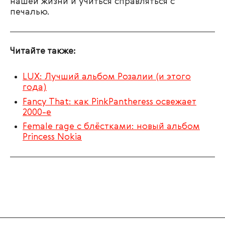
нашей жизни и учиться справляться с
печалью.
Читайте также:
LUX: Лучший альбом Розалии (и этого
года)
Fancy That: как PinkPantheress освежает
2000-е
Female rage с блёстками: новый альбом
Princess Nokia