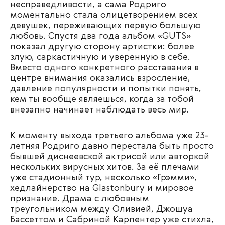
несправедливости, а сама Родриго
моментально стала олицетворением всех
девушек, переживающих первую большую
любовь. Спустя два года альбом «GUTS»
показал другую сторону артистки: более
злую, саркастичную и уверенную в себе.
Вместо одного конкретного расставания в
центре внимания оказались взросление,
давление популярности и попытки понять,
кем ты вообще являешься, когда за тобой
внезапно начинает наблюдать весь мир.
К моменту выхода третьего альбома уже 23-
летняя Родриго давно перестала быть просто
бывшей диснеевской актрисой или авторкой
нескольких вирусных хитов. За её плечами
уже стадионный тур, несколько «Грэмми»,
хедлайнерство на Glastonbury и мировое
признание. Драма с любовным
треугольником между Оливией, Джошуа
Бассеттом и Сабриной Карпентер уже стихла,