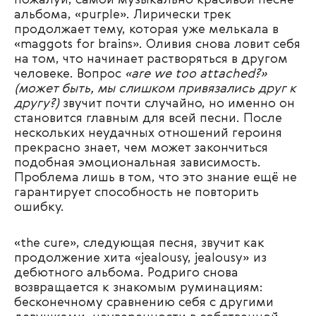
пожалуй, самой музыкально красивой песне
альбома, «purple». Лирически трек
продолжает тему, которая уже мелькала в
«maggots for brains». Оливия снова ловит себя
на том, что начинает растворяться в другом
человеке. Вопрос
«are we too attached?»
(может быть, мы слишком привязались друг к
другу?)
звучит почти случайно, но именно он
становится главным для всей песни. После
нескольких неудачных отношений героиня
прекрасно знает, чем может закончиться
подобная эмоциональная зависимость.
Проблема лишь в том, что это знание ещё не
гарантирует способность не повторить
ошибку.
«the cure», следующая песня, звучит как
продолжение хита «jealousy, jealousy» из
дебютного альбома. Родриго снова
возвращается к знакомым руминациям:
бесконечному сравнению себя с другими