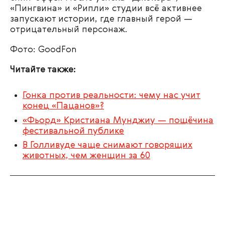
«Пингвина» и «Рипли» студии всё активнее
запускают истории, где главный герой —
отрицательный персонаж.
Фото: GoodFon
Читайте также:
Гонка против реальности: чему нас учит
конец «Пацанов»?
«Фьорд» Кристиана Мунджиу — пощёчина
фестивальной публике
В Голливуде чаще снимают говорящих
животных, чем женщин за 60