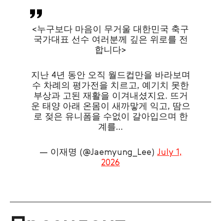
<누구보다 마음이 무거울 대한민국 축구
국가대표 선수 여러분께 깊은 위로를 전
합니다>
지난 4년 동안 오직 월드컵만을 바라보며
수 차례의 평가전을 치르고, 예기치 못한
부상과 고된 재활을 이겨내셨지요. 뜨거
운 태양 아래 온몸이 새까맣게 익고, 땀으
로 젖은 유니폼을 수없이 갈아입으며 한
계를…
— 이재명 (@Jaemyung_Lee)
July 1,
2026