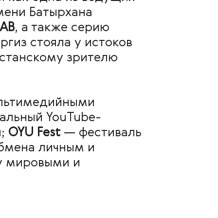
мени Батырхана
LAB
, а также серию
ргиз стояла у истоков
хстанскому зрителю
ультимедийными
альный YouTube-
;
OYU Fest
— фестиваль
бмена личным и
у мировыми и