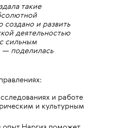
здала такие
абсолютной
о создано и развить
ьской деятельностью
 с сильным
, — поделилась
правлениях:
сследованиях и работе
орическим и культурным
 опыт Наргиз поможет