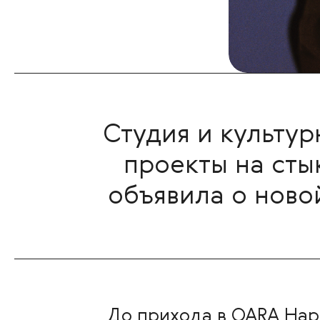
Студия и культур
проекты на сты
объявила о ново
До прихода в QARA Нар