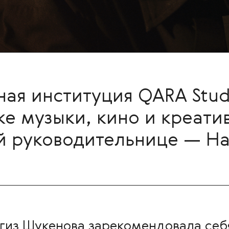
ная институция QARA Stu
ке музыки, кино и креати
й руководительнице — Н
гиз Шукенова зарекомендовала себ