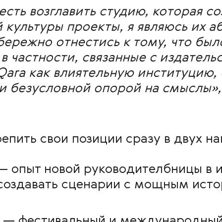
сть возглавить студию, которая со
 культуры проекты, я являюсь их 
бережно отнестись к тому, что был
в частности, связанные с издател
Qara как влиятельную институцию,
и безусловной опорой на смыслы»
епить свои позиции сразу в двух на
 опыт новой руководителбницы в и
 создавать сценарии с мощным ист
— фестивальный и международный