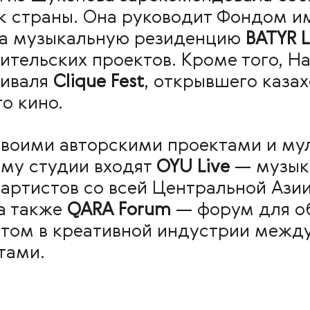
 страны. Она руководит Фондом и
ла музыкальную резиденцию
BATYR 
ительских проектов. Кроме того, На
тиваля
Clique Fest
, открывшего каза
о кино.
своими авторскими проектами и м
ему студии входят
OYU Live
— музык
артистов со всей Центральной Азии
 а также
QARA Forum
— форум для о
том в креативной индустрии межд
тами.