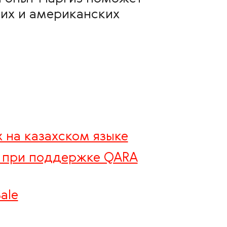
ких и американских
 на казахском языке
A при поддержке QARA
ale