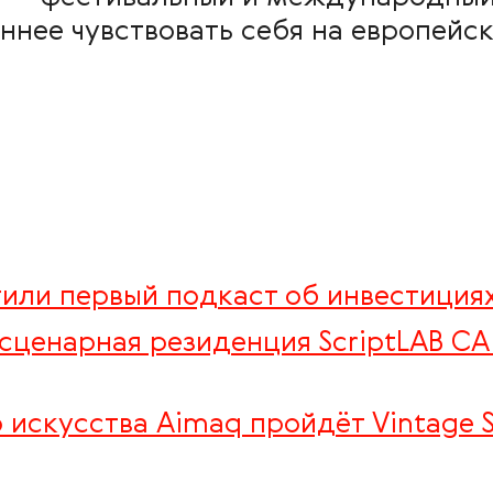
нее чувствовать себя на европейс
тили первый подкаст об инвестициях
 сценарная резиденция ScriptLAB C
 искусства Aimaq пройдёт Vintage S