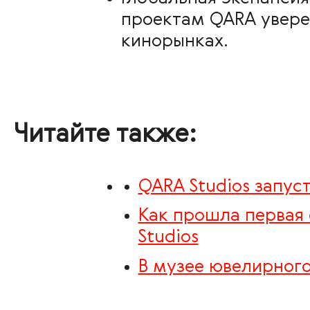
проектам QARA уверен
кинорынках.
Читайте также:
QARA Studios запус
Как прошла первая
Studios
В музее ювелирного