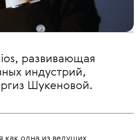
dios, развивающая
вных индустрий,
аргиз Шукеновой.
я как одна из ведущих