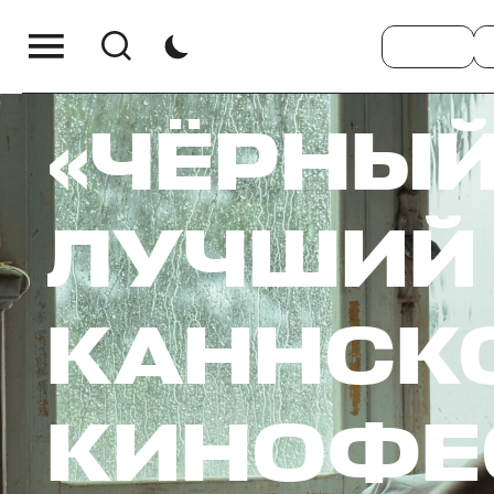
«ЧЁРНЫЙ
ЛУЧШИЙ
КАННСК
КИНОФЕС