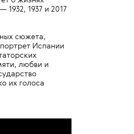
ет о жизнях
1932, 1937 и 2017
ных сюжета,
 портрет Испании
ктаторских
яти, любви и
сударство
о их голоса