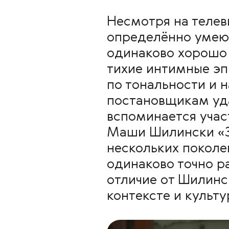
Несмотря на телев
определённо умеют
одинаково хорошо 
тихие интимные эп
по тональности и 
постановщикам уда
вспоминается учас
Маши Шилински «Зв
нескольких поколе
одинаково точно р
отличие от Шилинс
контексте и культ