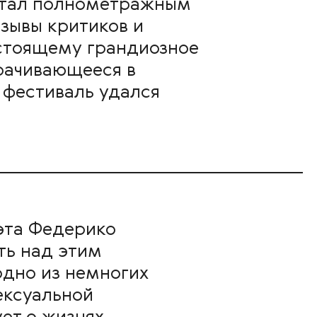
 стал полнометражным
зывы критиков и
стоящему грандиозное
орачивающееся в
 фестиваль удался
эта Федерико
ть над этим
одно из немногих
ексуальной