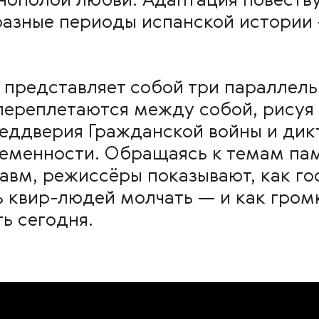
нополой любви. Адаптация повеству
азные периоды испанской истории — 
представляет собой три параллель
переплетаются между собой, рисуя
преддверия Гражданской войны и ди
еменности. Обращаясь к темам пам
авм, режиссёры показывают, как го
ь квир-людей молчать — и как громк
ь сегодня.