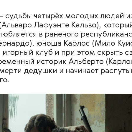
— судьбы четырёх молодых людей из
(Альваро Лафуэнте Кальво), которы
любляется в раненого республиканс
ернардо), юноша Карлос (Мило Куи
й игорный клуб и при этом скрыть 
ременный историк Альберто (Карлос
смерти дедушки и начинает распуты
го.