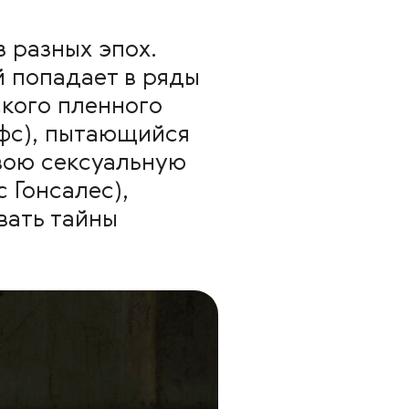
 разных эпох.
й попадает в ряды
кого пленного
фс), пытающийся
свою сексуальную
 Гонсалес),
вать тайны