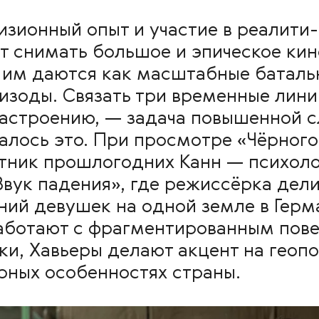
изионный опыт и участие в реалити
 снимать большое и эпическое кин
им даются как масштабные батальн
изоды. Связать три временные лин
настроению, — задача повышенной с
лось это. При просмотре «Чёрного
тник прошлогодних Канн — психол
ук падения», где режиссёрка дели
ний девушек на одной земле в Гер
аботают с фрагментированным пове
ки, Хавьеры делают акцент на геоп
урных особенностях страны.