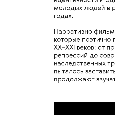
идентичности и од
молодых людей в р
годах.
Нарративно фильм 
которые поэтично 
XX–XXI веков: от 
репрессий до совр
наследственных тр
пыталось заставит
продолжают звучат