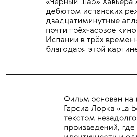
«Чёрный шар» Хавьера 
дебютом испанских реж
двадцатиминутные апл
почти трёхчасовое кино
Испании в трёх временн
благодаря этой картине
Фильм основан на 
Гарсиа Лорка «La b
текстом незадолго 
произведений, где