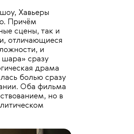
-шоу, Хавьеры
о. Причём
ые сцены, так и
ии, отличающиеся
ложности, и
 шара» сразу
огическая драма
лась болью сразу
мании. Оба фильма
ствованием, но в
олитическом