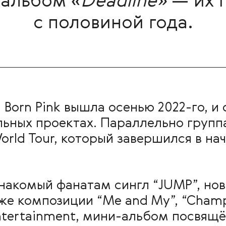
альбом «
Deadline»
— их п
с половиной года.
orn Pink вышла осенью 2022-го, и 
льных проектах. Параллельно групп
orld Tour, который завершился в на
накомый фанатам сингл “JUMP”, нов
же композиции “Me and My”, “Champi
ntertainment, мини-альбом посвящё