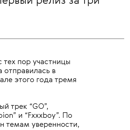
ервый релиз за три
с тех пор участницы
а отправилась в
чале этого года тремя
ый трек “GO”,
on” и “Fxxxboy”. По
н темам уверенности,