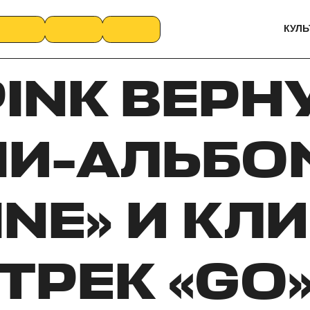
КУЛЬ
INK ВЕРН
НИ-АЛЬБО
INE» И КЛ
ТРЕК «GO