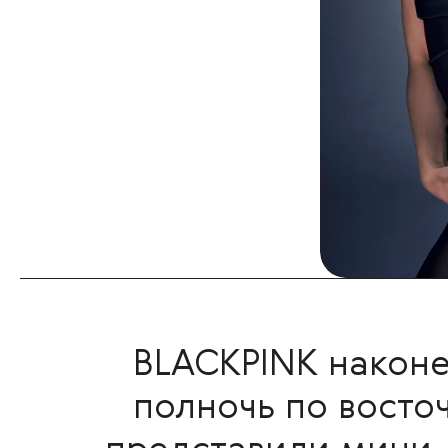
BLACKPINK наконе
полночь по восто