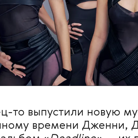
ц-то выпустили новую муз
чному времени Дженни, Д