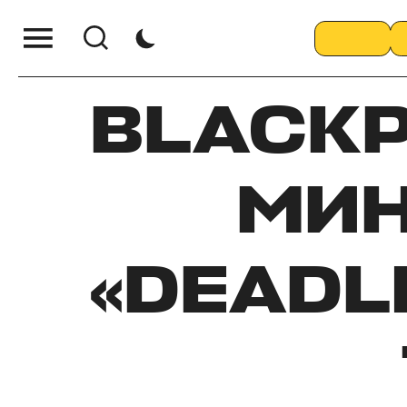
BLACKP
МИ
«DEADL