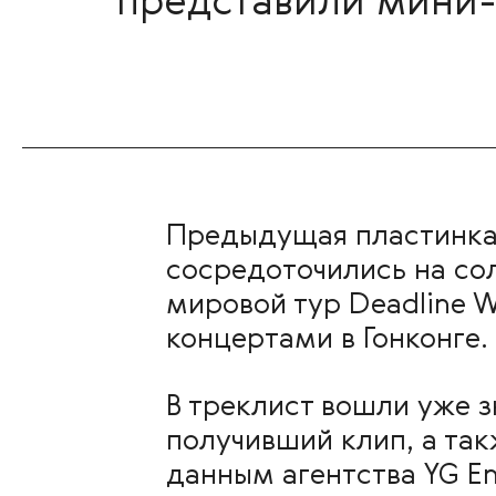
представили мини-
Предыдущая пластинка B
сосредоточились на со
мировой тур Deadline W
концертами в Гонконге.
В треклист вошли уже з
получивший клип, а так
данным агентства YG E