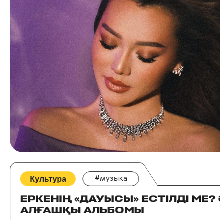
Культура
#музыка
ЕРКЕНІҢ «ДАУЫСЫ» ЕСТІЛДІ МЕ?
АЛҒАШҚЫ АЛЬБОМЫ