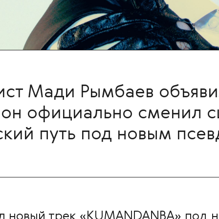
ист Мади Рымбаев объяви
 он официально сменил с
ский путь под новым пс
л новый трек «KUMANDANBA» под 