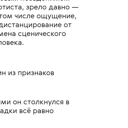
ртиста, зрело давно —
 том числе ощущение,
 дистанцирование от
мена сценического
ловека.
ин из признаков
ми он столкнулся в
падки всё равно