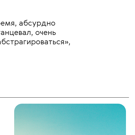
ремя, абсурдно
танцевал, очень
абстрагироваться»,