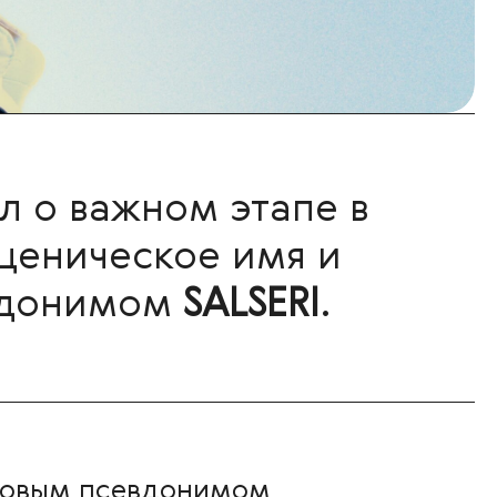
л о важном этапе в
ценическое имя и
евдонимом
SALSERI
.
новым псевдонимом