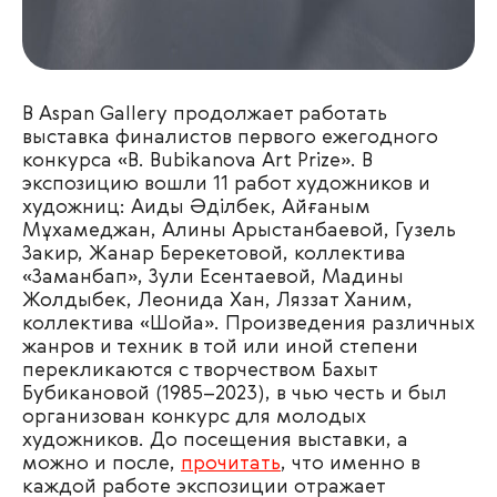
В Aspan Gallery продолжает работать
выставка финалистов первого ежегодного
конкурса «B. Bubikanova Art Prize». В
экспозицию вошли 11 работ художников и
художниц: Аиды Әділбек, Айғаным
Мұхамеджан, Алины Арыстанбаевой, Гузель
Закир, Жанар Берекетовой, коллектива
«Заманбап», Зули Есентаевой, Мадины
Жолдыбек, Леонида Хан, Ляззат Ханим,
коллектива «Шойа». Произведения различных
жанров и техник в той или иной степени
перекликаются с творчеством Бахыт
Бубикановой (1985–2023), в чью честь и был
организован конкурс для молодых
художников. До посещения выставки, а
можно и после,
прочитать
, что именно в
каждой работе экспозиции отражает