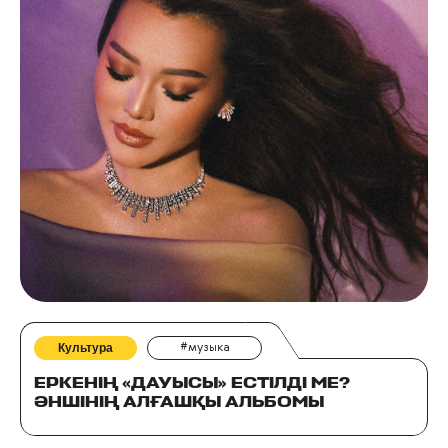
Культура
#музыка
ЕРКЕНІҢ «ДАУЫСЫ» ЕСТІЛДІ МЕ?
ӘНШІНІҢ АЛҒАШҚЫ АЛЬБОМЫ