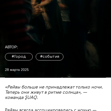
АВТОР:
#Город
#события
28 марта 2025
«
Рейвы больше не принадлежат только ночи.
Теперь они живут в ритме солнца
»
, —
команда ŞUAQ.
Рейвы всегда ассоциировались с ночью —