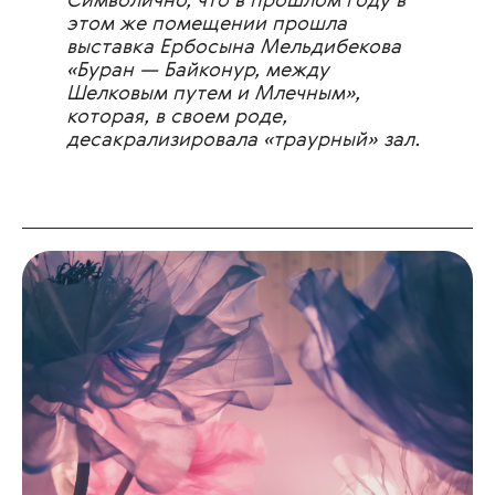
Символично, что в прошлом году в
этом же помещении прошла
выставка Ербосына Мельдибекова
«Буран — Байконур, между
Шелковым путем и Млечным»,
которая, в своем роде,
десакрализировала «траурный» зал.