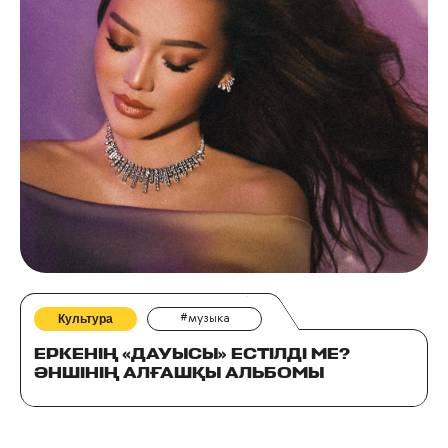
Культура
#музыка
ЕРКЕНІҢ «ДАУЫСЫ» ЕСТІЛДІ МЕ?
ӘНШІНІҢ АЛҒАШҚЫ АЛЬБОМЫ