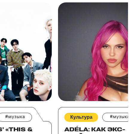
#музыка
Культура
#музыка
’ «THIS &
ADÉLA: КАК ЭКС-