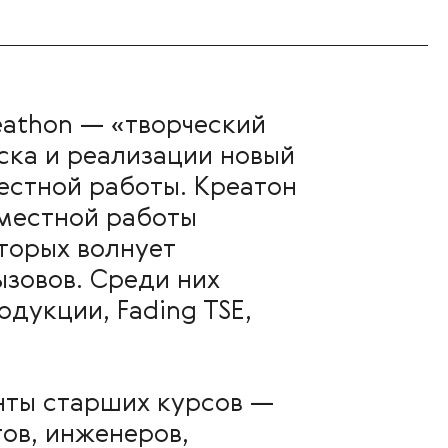
reathon — «творческий
ка и реализации новый
естной работы. Креатон
вместной работы
оторых волнует
ызовов. Среди них
дукции, Fading TSE,
нты старших курсов —
гов, инженеров,