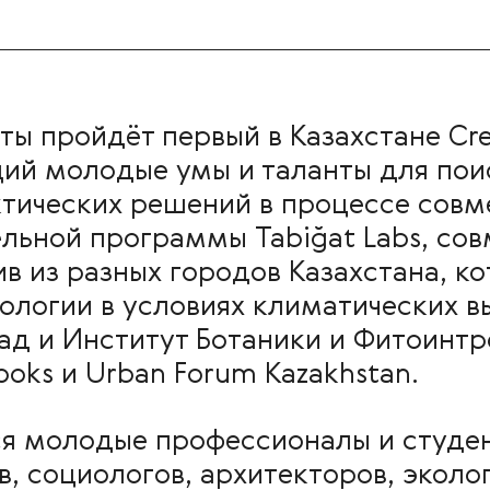
маты пройдёт первый в Казахстане C
й молодые умы и таланты для поис
ктических решений в процессе совм
ельной программы Tabiğat Labs, со
в из разных городов Казахстана, к
ологии в условиях климатических в
ад и Институт Ботаники и Фитоинтро
Books и Urban Forum Kazakhstan.
я молодые профессионалы и студе
, социологов, архитекторов, эколо