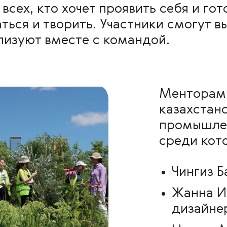
всех, кто хочет проявить себя и гот
ться и творить. Участники смогут в
лизуют вместе с командой.
Менторами
казахстан
промышлен
среди кот
Чингиз Б
Жанна И
дизайне