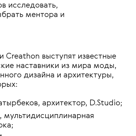
ов исследовать,
ыбрать ментора и
 Creathon выступят известные
ские наставники из мира моды,
ного дизайна и архитектуры,
орых:
атырбеков, архитектор, D.Studio;
, мультидисциплинарная
рка;