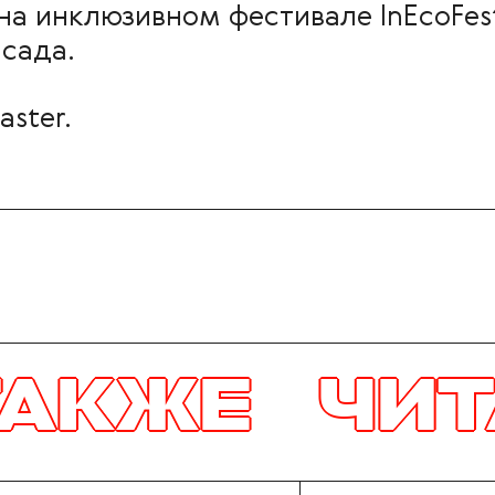
на инклюзивном фестивале InEcoFes
 сада.
aster.
ЧИТАЙТЕ Т