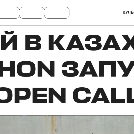
КУЛЬ
Й В КАЗА
HON ЗАП
OPEN CAL