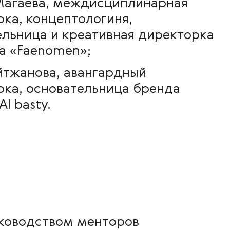
Магаева, междисциплинарная
ка, концептологиня,
ельница и креативная директорка
а «Faenomen»;
йтжанова, авангардный
рка, основательница бренда
l basty.
уководством менторов