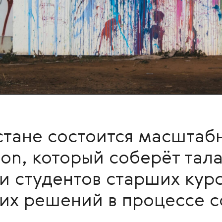
стане состоится масшта
hon, который соберёт тал
и студентов старших курс
ких решений в процессе с