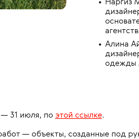
Наргиз 
дизайнер
основат
агентств
Алина А
дизайне
одежды A
 — 31 июля, по
этой ссылке
.
работ — объекты, созданные под р