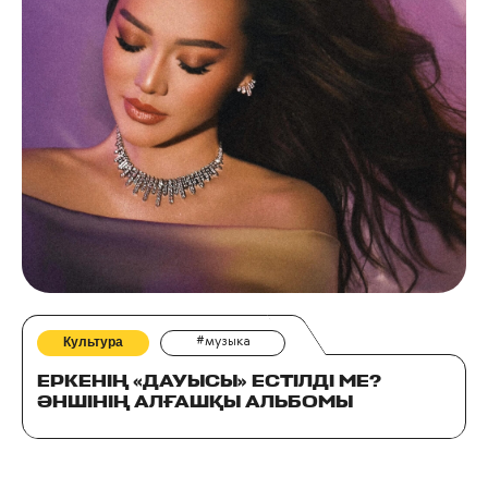
Культура
#музыка
ЕРКЕНІҢ «ДАУЫСЫ» ЕСТІЛДІ МЕ?
ӘНШІНІҢ АЛҒАШҚЫ АЛЬБОМЫ