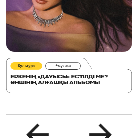
Культура
#музыка
ЕРКЕНІҢ «ДАУЫСЫ» ЕСТІЛДІ МЕ?
ӘНШІНІҢ АЛҒАШҚЫ АЛЬБОМЫ