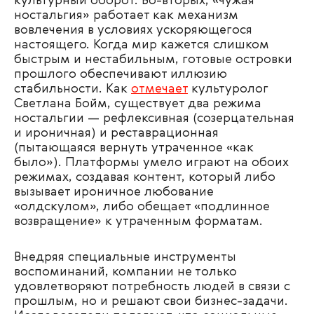
культурный оборот. Во-вторых, «чужая
ностальгия» работает как механизм
вовлечения в условиях ускоряющегося
настоящего. Когда мир кажется слишком
быстрым и нестабильным, готовые островки
прошлого обеспечивают иллюзию
стабильности. Как
отмечает
культуролог
Светлана Бойм, существует два режима
ностальгии — рефлексивная (созерцательная
и ироничная) и реставрационная
(пытающаяся вернуть утраченное «как
было»). Платформы умело играют на обоих
режимах, создавая контент, который либо
вызывает ироничное любование
«олдскулом», либо обещает «подлинное
возвращение» к утраченным форматам.
Внедряя специальные инструменты
воспоминаний, компании не только
удовлетворяют потребность людей в связи с
прошлым, но и решают свои бизнес-задачи.