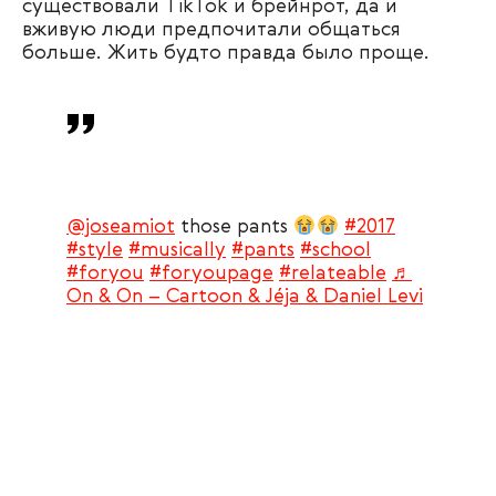
существовали TikTok и брейнрот, да и
вживую люди предпочитали общаться
больше. Жить будто правда было проще.
@joseamiot
those pants
#2017
#style
#musically
#pants
#school
#foryou
#foryoupage
#relateable
♬
On & On – Cartoon & Jéja & Daniel Levi