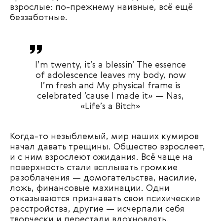
взрослые: по-прежнему наивные, всё ещё
беззаботные.
I’m twenty, it’s a blessin’ The essence
of adolescence leaves my body, now
I’m fresh and My physical frame is
celebrated ’cause I made it» — Nas,
«Life’s a Bitch»
Когда-то незыблемый, мир наших кумиров
начал давать трещины. Общество взрослеет,
и с ним взрослеют ожидания. Всё чаще на
поверхность стали всплывать громкие
разоблачения — домогательства, насилие,
ложь, финансовые махинации. Одни
отказываются признавать свои психические
расстройства, другие — исчерпали себя
творчески и перестали вдохновлять.