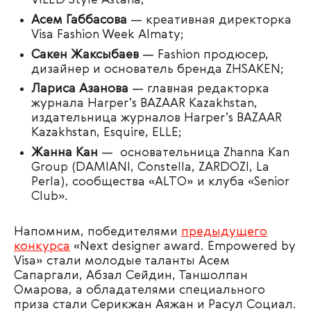
VILED Style Astana;
Асем Габбасова
— креативная директорка
Visa Fashion Week Almaty;
Сакен Жаксыбаев
— Fashion продюсер,
дизайнер и основатель бренда ZHSAKEN;
Лариса Азанова
— главная редакторка
журнала Harper’s BAZAAR Kazakhstan,
издательница журналов Harper’s BAZAAR
Kazakhstan, Esquire, ELLE;
Жанна Кан
— основательница Zhanna Kan
Group (DAMIANI, Constella, ZARDOZI, La
Perla), сообщества «ALTO» и клуба «Senior
Club».
Напомним, победителями
предыдущего
конкурса
«Next designer award. Empowered by
Visa» стали молодые таланты Асем
Сапаргали, Абзал Сейдин, Таншолпан
Омарова, а обладателями специального
приза стали Серикжан Аяжан и Расул Социал.