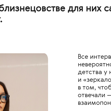
близнецовстве для них с
.
Все интер
невероятн
детства у 
и «зеркало
в том, что
отвечали 
взаимопон