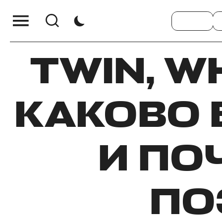
TWIN, W
КАКОВО 
И ПО
ПО