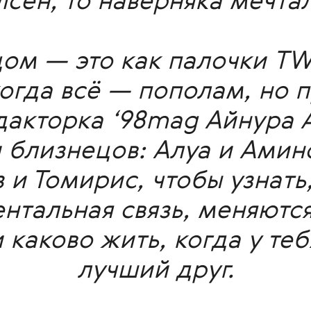
сен, то наверняка мечта
цом — это как палочки TW
когда всё — пополам, но 
дакторка ‘98mag Айнура 
 близнецов: Алуа и Ами
и Томирис, чтобы узнать,
нтальная связь, меняютс
 каково жить, когда у теб
лучший друг.