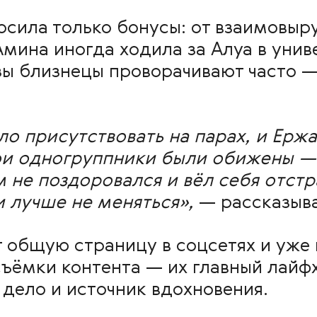
осила только бонусы: от взаимовыр
мина иногда ходила за Алуа в униве
зы близнецы проворачивают часто —
ло присутствовать на парах, и Ерж
и одногруппники были обижены — г
 не поздоровался и вёл себя отстр
и лучше не меняться»,
— рассказыва
т общую страницу в соцсетях и уже
съёмки контента — их главный лай
дело и источник вдохновения.