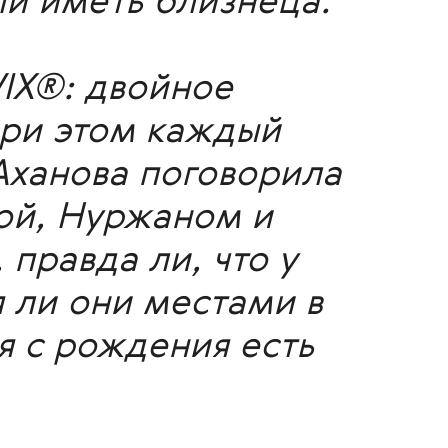
ли иметь близнеца.
IX®: двойное
при этом каждый
Аханова поговорила
ной, Нуржаном и
 правда ли, что у
я ли они местами в
я с рождения есть