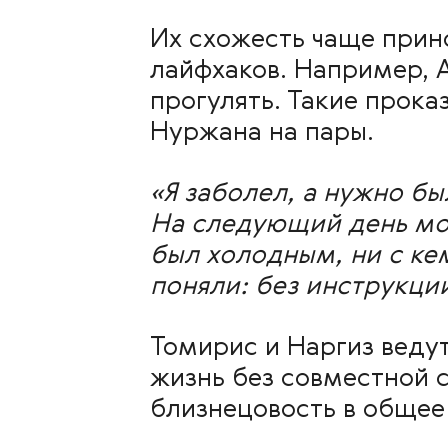
Их схожесть чаще прин
лайфхаков. Например, А
прогулять. Такие прока
Нуржана на пары.
«Я заболел, а нужно бы
На следующий день мо
был холодным, ни с кем
поняли: без инструкци
Томирис и Наргиз веду
жизнь без совместной 
близнецовость в общее 