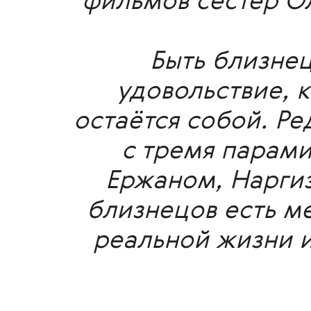
фильмов сестёр Ол
Быть близне
удовольствие, 
остаётся собой.
Ре
с тремя парами
Ержаном, Наргиз 
близнецов есть ме
реальной жизни и