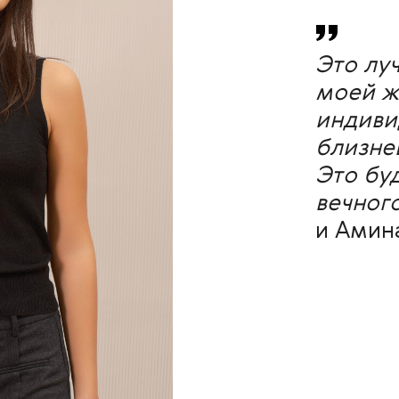
Это луч
моей ж
индиви
близне
Это бу
вечног
и Амин