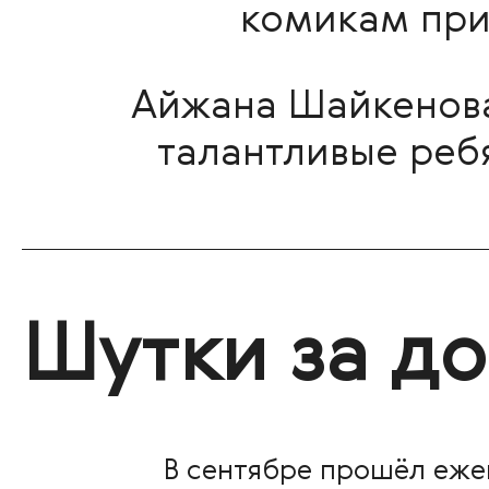
комикам при
Айжана Шайкенова
талантливые ребя
Шутки за д
В сентябре прошёл еже