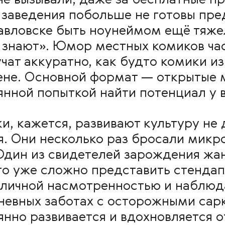
не вызывали, даже за бесплатные п
 заведения побольше не готовы пре
авловске быть ноунеймом ещё тяжел
а знают». Юмор местных комиков ча
чат аккуратно, как будто комики и
ене. Основной формат — открытые 
аянной попыткой найти потенциал у
, кажется, развивают культуру не 
я. Они несколько раз бросали микр
Один из свидетелей зарождения жан
го уже сложно представить стендап
тличной насмотренностью и наблюд
дневных заботах с осторожными са
нно развивается и вдохновляется 