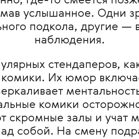
нно, где-то смеётся позж
умав услышанное. Одни з
ьного подкола, другие — 
наблюдения.
пулярных стендаперов, ка
 комики. Их юмор включае
зеркаливает ментальност
альные комики осторожно
т скромные залы и учат 
 над собой. На смену под