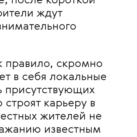
е, после короткой
рители ждут
внимательного
к правило, скромно
т в себя локальные
ь присутствующих
 строят карьеру в
местных жителей не
ражанию известным