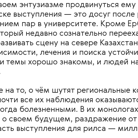
воем энтузиазме продвинуться ему 
ске выступления — это досуг после
нием пар в университете. Кроме Е
торый недавно сознательно перееха
азвивать сцену на севере Казахстан
висимости, лечения и поиска устойчи
и темы хорошо знакомы, и людей на
.
 на то, о чём шутят региональные к
почти все их наблюдения оказываю
гда болезненными. В их монологах 
 о своем будущем, раздражение от
часть выступления для рилса — мил