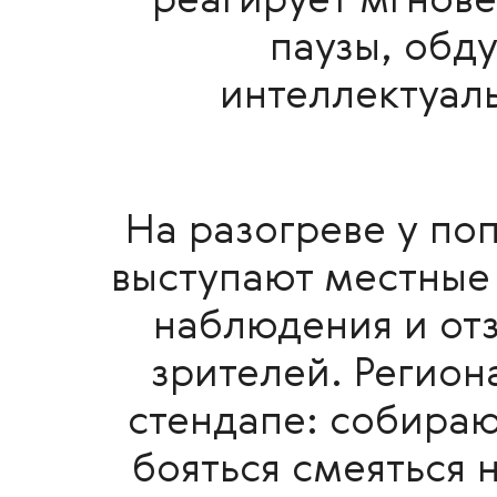
реагирует мгнове
паузы, обд
интеллектуал
На разогреве у по
выступают местные
наблюдения и от
зрителей. Регион
стендапе: собираю
бояться смеяться