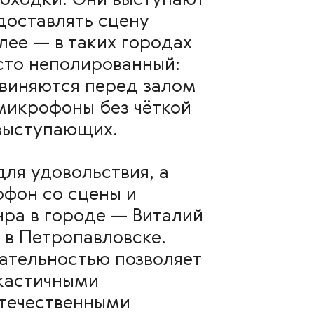
роходки. Они выступают
доставлять сцену
ее — в таких городах
сто неполированный:
звиняются перед залом
микрофоны без чёткой
 выступающих.
для удовольствия, а
офон со сцены и
ра в городе — Виталий
 в Петропавловске.
ательностью позволяет
ркастичными
отечественными