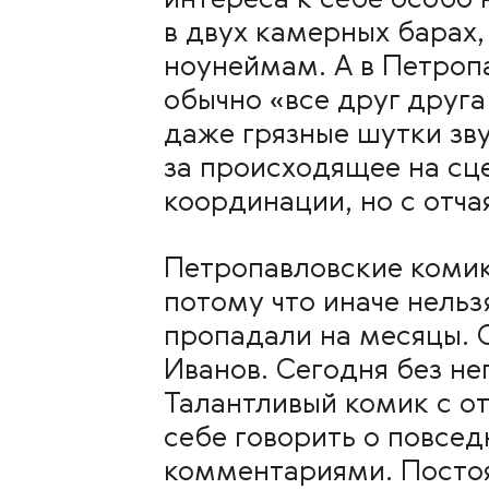
интереса к себе особо 
в двух камерных барах,
ноунеймам. А в Петроп
обычно «все друг друг
даже грязные шутки зву
за происходящее на сц
координации, но с отч
Петропавловские комики
потому что иначе нельз
пропадали на месяцы. 
Иванов. Сегодня без не
Талантливый комик с о
себе говорить о повсе
комментариями. Постоя