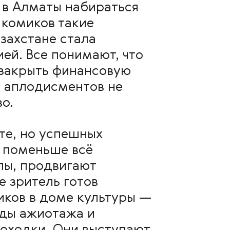
и в Алматы набираться
 комиков такие
захстане стала
ей. Все понимают, что
 закрыть финансовую
и аплодисментов не
о.
те, но успешных
я поменьше всё
лы, продвигают
е зритель готов
иков в доме культуры —
оды ажиотажа и