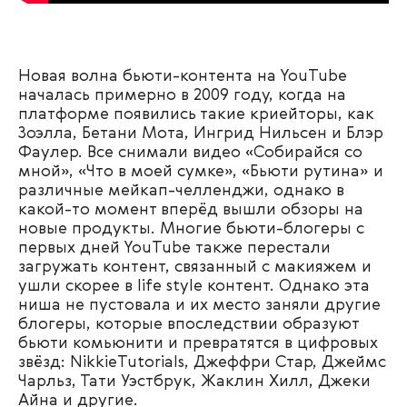
Новая волна бьюти-контента на YouTube
началась примерно в 2009 году, когда на
платформе появились такие криейторы, как
Зоэлла, Бетани Мота, Ингрид Нильсен и Блэр
Фаулер. Все снимали видео
«
Собирайся со
мной
»
,
«Ч
то в моей сумке
»
,
«Б
ьюти рутина
»
и
различные
мейкап-челленджи, однако в
какой-то момент вперёд вышли обзоры на
новые продукты. Многие бьюти-блогеры с
первых дней YouTube также перестали
загружать контент, связанный с макияжем и
ушли скорее в life style контент. Однако эта
ниша не пустовала и их место заняли другие
блогеры, которые впоследствии образуют
бьюти комьюнити и превратятся в цифровых
звёзд: NikkieTutorials, Джеффри Стар, Джеймс
Чарльз, Тати Уэстбрук, Жаклин Хилл, Джеки
Айна и другие.