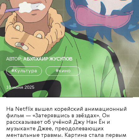
АВТОР:
АБУЛХАИР ЖУСУПОВ
#Культура
#кино
10 июня 2025
На Netflix вышел корейский анимационный
фильм — «Затерявшись в звёздах». Он
рассказывает об учёной Джу Нан Ён и
музыканте Джее, преодолевающих
ментальные травмы. Картина стала первым