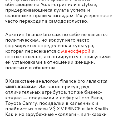
обитающие на Уолл-стрит или в Дубае,
придерживающиеся культа успеха и
склонные к правым взглядам. Их уверенность
часто переходит в самодовольство.
Архетип finance bro сам по себе не является
политическим, но вокруг него часто
формируется определённая культура,
которая пересекается с
маносферой
и,
соответственно, ассоциируется с присущими
ей установками в отношении женщин,
политики и общества.
В Казахстане аналогом finance bro являются
«вип-казахи»
. Им также присущ ряд
отличительных атрибутов: тот же бизнес-
кэжуал — полузамки и лоферы Loro Piana,
Toyota Camry, посиделки в кальянных и
плейлист из песен V $ X V PRiNCE и Jah Khalib.
Как и их зарубежные «коллеги», вип-казахи