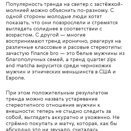
Популярность тренда на свитер с застёжкой-
молнией можно объяснить по-разному. С
одной стороны молодые люди хотят
показать, что они повзрослели и стремятся
выглядеть солиднее в соответствии с
возрастом. С другой — многие
воспринимают тренд иронично, реагируя на
различные классовые и расовые стереотипы:
зачастую finance bro — это белые мужчины из
благополучных семей, а тренд quarter zips
and matcha вирусится среди чернокожих
мужчин и этнических меньшинств в США и
Европе.
При этом положительным результатом
тренда можно назвать устаревание
стереотипного отношения мужчин к
внешности: теперь не стыдно следить за
собой, выглядеть аккуратно и ухоженно. Не
стрёмно покупать и матчу, которая, как бы
абсурдно это ни звучало, считалась