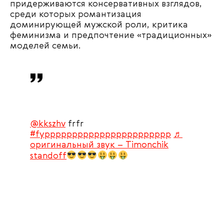
придерживаются консервативных взглядов,
среди которых романтизация
доминирующей мужской роли, критика
феминизма и предпочтение «традиционных»
моделей семьи.
@kkszhv
frfr
#fyppppppppppppppppppppppp
♬
оригинальный звук – Timonchik
standoff