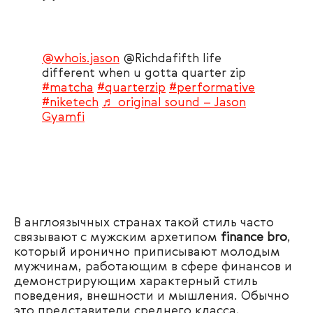
@whois.jason
@Richdafifth life
different when u gotta quarter zip
#matcha
#quarterzip
#performative
#niketech
♬ original sound – Jason
Gyamfi
В англоязычных странах такой стиль часто
связывают с мужским архетипом
finance bro
,
который иронично приписывают молодым
мужчинам, работающим в сфере финансов и
демонстрирующим характерный стиль
поведения, внешности и мышления. Обычно
это представители среднего класса,