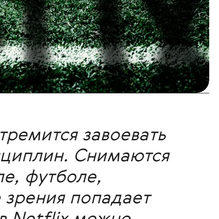
стремится завоевать
сциплин. Снимаются
е, футболе,
е зрения попадает