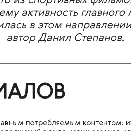
то из спортивных фильмо
ему активность главного
илась в этом направлении
автор Данил Степанов.
ИАЛОВ
лавным потребляемым контентом: их