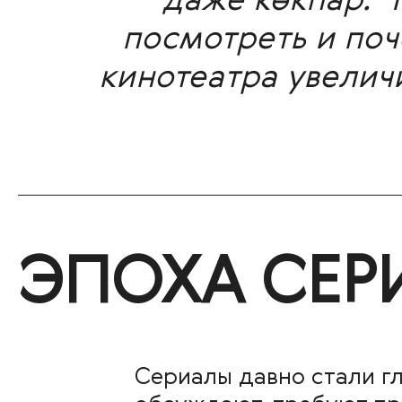
даже көкпар.
Ч
посмотреть и поч
кинотеатра увелич
ЭПОХА СЕР
Сериалы давно стали г