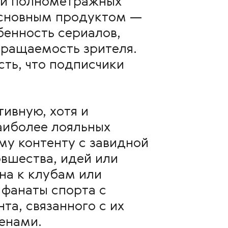
ли полнометражных
 основным продуктом —
бенность сериалов,
звращаемость зрителя.
ть, что подписчики
ивную, хотя и
аиболее лояльных
му контенту с завидной
овшества, идей или
на к клубам или
фанаты спорта с
та, связанного с их
енами.