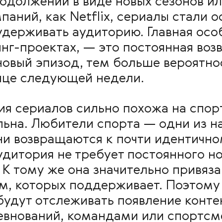
одолжений в виде новых сезонов и
паний, как Netflix, сериалы стали
удерживать аудиторию. Главная осо
инг-проектах, — это постоянная во
овый эпизод, тем больше вероятнос
онце следующей недели.
я сериалов сильно похожа на спорт
льна. Любители спорта — одни из н
ни возвращаются к почти идентично
удитория не требует постоянного н
 К тому же она значительно привяза
, которых поддерживает. Поэтому 
удут отслеживать появление контен
внований, командами или спортсм