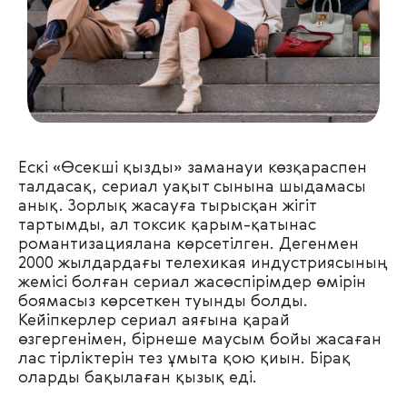
Ескі «Өсекші қызды» заманауи көзқараспен
талдасақ, сериал уақыт сынына шыдамасы
анық. Зорлық жасауға тырысқан жігіт
тартымды, ал токсик қарым-қатынас
романтизациялана көрсетілген. Дегенмен
2000 жылдардағы телехикая индустриясының
жемісі болған сериал жасөспірімдер өмірін
боямасыз көрсеткен туынды болды.
Кейіпкерлер сериал аяғына қарай
өзгергенімен, бірнеше маусым бойы жасаған
лас тірліктерін тез ұмыта қою қиын. Бірақ
оларды бақылаған қызық еді.