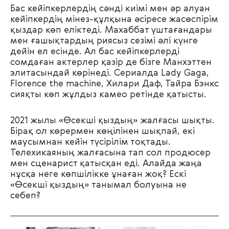
Бас кейіпкерлердің сәнді киімі мен әр алуан
кейіпкердің мінез-құлқына әсіресе жасөспірім
қыздар көп еліктеді. Махаббат үштағандары
мен ғашықтардың риясыз сезімі әлі күнге
дейін ел есінде. Ал бас кейіпкерлерді
сомдаған актерлер қазір де бізге Манхэттен
элитасындай көрінеді. Сериалда Lady Gaga,
Florence the machine, Хилари Даф, Тайра Бэнкс
сияқты көп жұлдыз камео ретінде қатысты.
2021 жылы «Өсекші қыздың» жалғасы шықты.
Бірақ ол көрермен көңілінен шықпай, екі
маусымнан кейін түсірілім тоқтады.
Телехикаяның жалғасына тап сол продюсер
мен сценарист қатысқан еді. Алайда жаңа
нұсқа неге көпшілікке ұнаған жоқ? Ескі
«Өсекші қыздың» танымал болуына не
себеп?