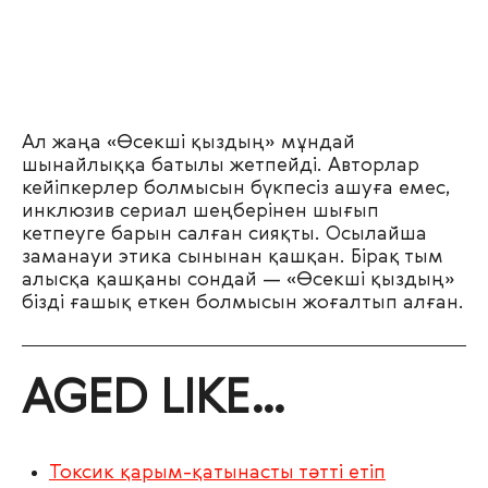
Ал жаңа «Өсекші қыздың» мұндай
шынайлыққа батылы жетпейді. Авторлар
кейіпкерлер болмысын бүкпесіз ашуға емес,
инклюзив сериал шеңберінен шығып
кетпеуге барын салған сияқты. Осылайша
заманауи этика сынынан қашқан. Бірақ тым
алысқа қашқаны сондай — «Өсекші қыздың»
бізді ғашық еткен болмысын жоғалтып алған.
AGED LIKE…
Токсик қарым-қатынасты тәтті етіп