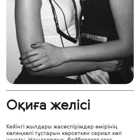
Оқиға желісі
Кейінгі жылдары жасөспірімдер өмірінің
көлеңкелі тұстарын көрсеткен сериал көп