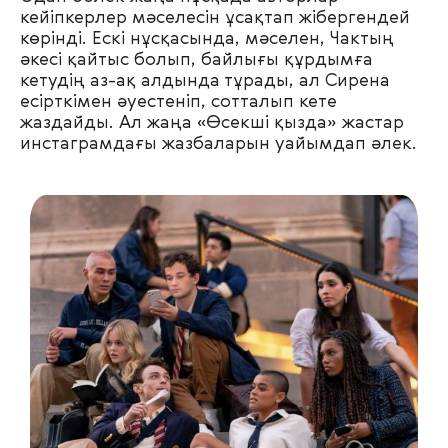
кейіпкерлер мәселесін ұсақтап жібергендей
көрінді. Ескі нұсқасында, мәселен, Чактың
әкесі қайтыс болып, байлығы құрдымға
кетудің аз-ақ алдында тұрады, ал Сирена
есірткімен әуестеніп, сотталып кете
жаздайды. Ал жаңа «Өсекші қызда» жастар
инстаграмдағы жазбаларын уайымдап әлек.