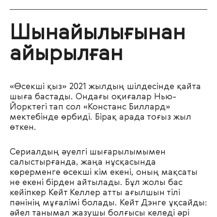
Шынайылығынан
айырылған
«Өсекші қыз» 2021 жылдың шілдесінде қайта
шыға бастады. Ондағы оқиғалар Нью-
Йорктегі тап сол «Констанс Биллард»
мектебінде өрбиді. Бірақ арада тоғыз жыл
өткен.
Сериалдың әуелгі шығарылымымен
салыстырғанда, жаңа нұсқасында
көрерменге өсекші кім екені, оның мақсаты
не екені бірден айтылады. Бұл жолы бас
кейіпкер Кейт Келлер атты ағылшын тілі
пәнінің мұғалімі болады. Кейт Дэнге ұқсайды:
әйел танымал жазушы болғысы келеді әрі