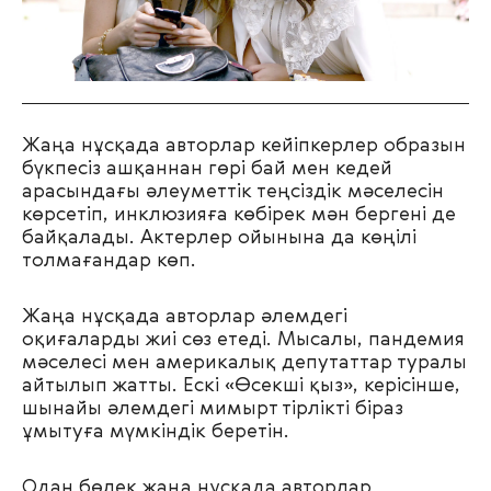
Жаңа нұсқада авторлар кейіпкерлер образын
бүкпесіз ашқаннан гөрі бай мен кедей
арасындағы әлеуметтік теңсіздік мәселесін
көрсетіп, инклюзияға көбірек мән бергені де
байқалады. Актерлер ойынына да көңілі
толмағандар көп.
Жаңа нұсқада авторлар әлемдегі
оқиғаларды жиі сөз етеді. Мысалы, пандемия
мәселесі мен америкалық депутаттар туралы
айтылып жатты. Ескі «Өсекші қыз», керісінше,
шынайы әлемдегі мимырт тірлікті біраз
ұмытуға мүмкіндік беретін.
Одан бөлек жаңа нұсқада авторлар