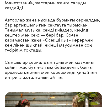
Манхэттеннің жастарын жөнге салуды
көздейді.
Авторлар жаңа нұсқада бұрынғы сериалдың
бар артықшылығын сақтауға тырысқан.
Танымал музыка, сәнді киімдер, көңілді
кештер мен секс — бәрі бар. Соған
қарамастан жаңа «Өсекші қыз» көрермен
көңілінен шықпай, екінші маусымнан соң
түсірілім тоқтады.
Сыншылар сериалдың тоны мен мазмұны
кейінгі жас буынға тым бейімделіп, баяғы
ережесіз қырғын мен көрерменді қинайтын
интрига жоғалғанын айтты.