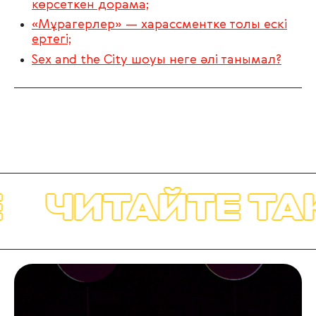
көрсеткен дорама;
«Мұрагерлер» — харассментке толы ескі
ертегі;
Sex and the City шоуы неге әлі танымал?
ЧИТАЙТЕ ТАКЖ