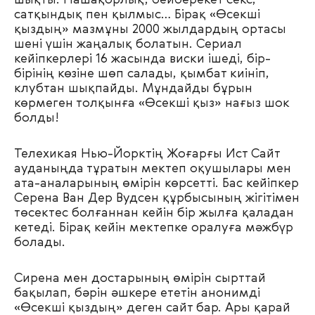
шықты. Нашақорлық, бейберекет секс,
сатқындық пен қылмыс… Бірақ «Өсекші
қыздың» мазмұны 2000 жылдардың ортасы
шені үшін жаңалық болатын. Сериал
кейіпкерлері 16 жасында виски ішеді, бір-
бірінің көзіне шөп салады, қымбат киініп,
клубтан шықпайды. Мұндайды бұрын
көрмеген толқынға «Өсекші қыз» нағыз шок
болды!
Телехикая Нью-Йорктің Жоғарғы Ист Сайт
ауданыңда тұратын мектеп оқушылары мен
ата-аналарының өмірін көрсетті. Бас кейіпкер
Серена Ван Дер Вудсен құрбысының жігітімен
төсектес болғаннан кейін бір жылға қаладан
кетеді. Бірақ кейін мектепке оралуға мәжбүр
болады.
Сирена мен достарының өмірін сырттай
бақылап, бәрін әшкере ететін анонимді
«Өсекші қыздың» деген сайт бар. Ары қарай