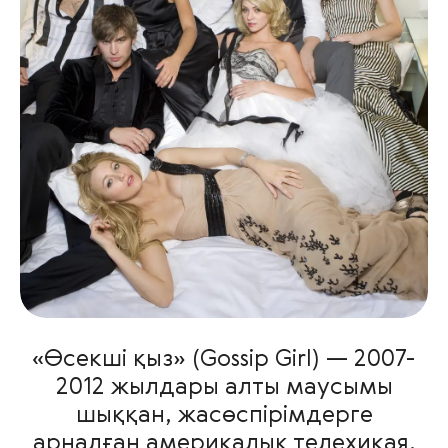
«Өсекші қыз» (Gossip Girl) — 2007-
2012 жылдары алты маусымы
шыққан, жасөспірімдерге
арналған америкалық телехикая.