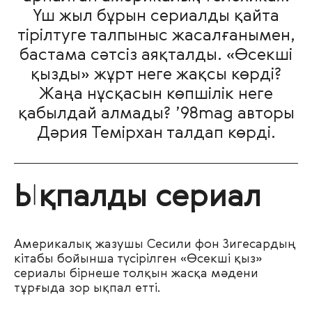
Үш жыл бұрын сериалды қайта
тірілтуге талпыныс жасалғанымен,
бастама сәтсіз аяқталды. «Өсекші
қызды» жұрт неге жақсы көрді?
Жаңа нұсқасын көпшілік неге
қабылдай алмады? ’98mag авторы
Дәрия Темірхан талдап көрді.
Ықпалды сериал
Америкалық жазушы Сесили фон Зигесардың
кітабы бойынша түсірілген «Өсекші қыз»
сериалы бірнеше толқын жасқа мәдени
тұрғыда зор ықпал етті.