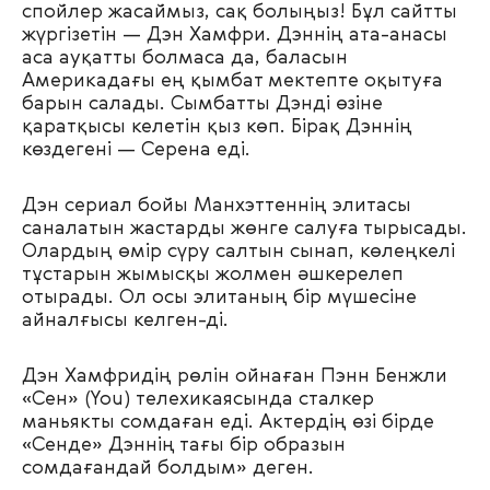
спойлер жасаймыз, сақ болыңыз! Бұл сайтты
жүргізетін — Дэн Хамфри. Дэннің ата-анасы
аса ауқатты болмаса да, баласын
Америкадағы ең қымбат мектепте оқытуға
барын салады. Сымбатты Дэнді өзіне
қаратқысы келетін қыз көп. Бірақ Дэннің
көздегені — Серена еді.
Дэн сериал бойы Манхэттеннің элитасы
саналатын жастарды жөнге салуға тырысады.
Олардың өмір сүру салтын сынап, көлеңкелі
тұстарын жымысқы жолмен әшкерелеп
отырады. Ол осы элитаның бір мүшесіне
айналғысы келген-ді.
Дэн Хамфридің рөлін ойнаған Пэнн Бенжли
«Сен» (You) телехикаясында сталкер
маньякты сомдаған еді. Актердің өзі бірде
«Сенде» Дэннің тағы бір образын
сомдағандай болдым» деген.