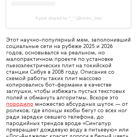
A post shared by *_* (@oinko_iink)
Этот научно-популярный мем, заполонивший
социальные сети на рубеже 2025 и 2026
годов, основывался на реальном, но
малопрактичном проекте по установке
пьезоэлектрических плит на токийской
станции Сибуя в 2008 году. Описания со
схемой работы таких плит массово
копировались бот-фермами в качестве
заглушки, чтобы избежать пустых текстовых
полей и обмануть алгоритмы. Вскоре это
породило
множество абсурдных шуток — от
роликов, где японцы якобы бегут со всех ног
ради зарядки севшего телефона, до
пародийных трендов вроде «Сингапур
превращает дождевую воду в питьевую» или
«Лос-Анджелес красит дороги в белый цвет».