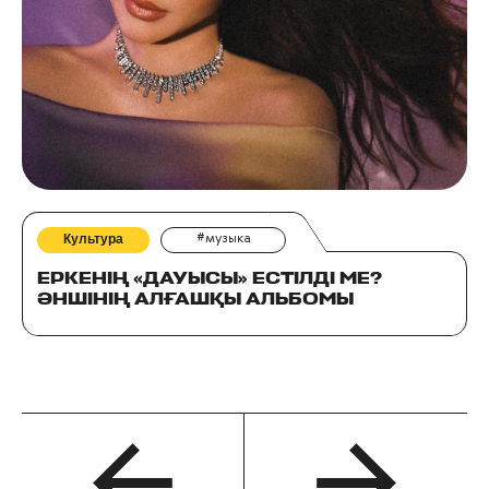
Культура
#музыка
ЕРКЕНІҢ «ДАУЫСЫ» ЕСТІЛДІ МЕ?
ӘНШІНІҢ АЛҒАШҚЫ АЛЬБОМЫ