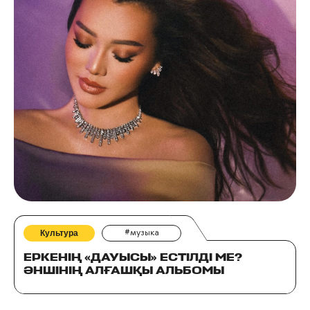
Культура
#музыка
ЕРКЕНІҢ «ДАУЫСЫ» ЕСТІЛДІ МЕ?
ӘНШІНІҢ АЛҒАШҚЫ АЛЬБОМЫ