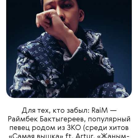
Для тех, кто забыл: RaiM —
Раймбек Бактыгереев, популярный
певец родом из ЗКО (среди хитов
«Самая вышка» ft. Artur, «Жаным-