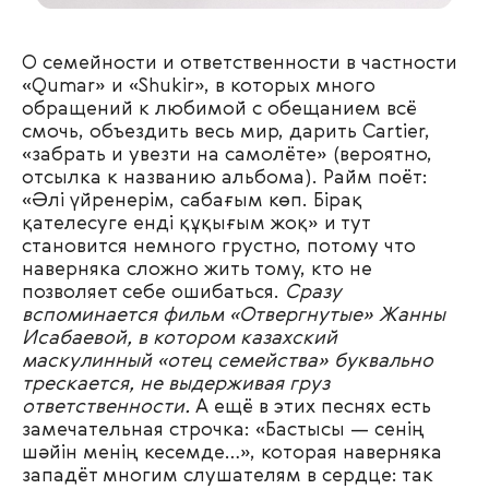
О семейности и ответственности в частности
«Qumar» и «Shukir», в которых много
обращений к любимой с обещанием всё
смочь, объездить весь мир, дарить Cartier,
«забрать и увезти на самолёте» (вероятно,
отсылка к названию альбома). Райм поёт:
«Әлі үйренерім, сабағым көп. Бірақ
қателесуге енді құқығым жоқ» и тут
становится немного грустно, потому что
наверняка сложно жить тому, кто не
позволяет себе ошибаться.
Сразу
вспоминается фильм «Отвергнутые» Жанны
Исабаевой, в котором казахский
маскулинный «отец семейства» буквально
трескается, не выдерживая груз
ответственности.
А ещё в этих песнях есть
замечательная строчка: «Бастысы — сенің
шәйін менің кесемде…», которая наверняка
западёт многим слушателям в сердце: так