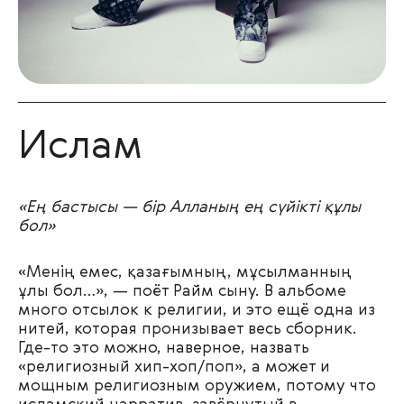
Ислам
«Ең бастысы — бір Алланың ең сүйікті құлы
бол»
«Менің емес, қазағымның, мұсылманның
ұлы бол…», — поёт Райм сыну. В альбоме
много отсылок к религии, и это ещё одна из
нитей, которая пронизывает весь сборник.
Где-то это можно, наверное, назвать
«религиозный хип-хоп/поп», а может и
мощным религиозным оружием, потому что