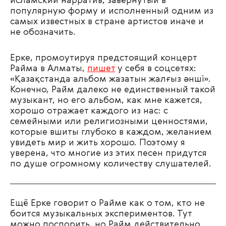
исламский нарратив, завёрнутый в
популярную форму и исполненный одним из
самых известных в стране артистов иначе и
не обозначить.
Ерке, промоутируя предстоящий концерт
Райма в Алматы,
пишет
у себя в соцсетях:
«Қазақстанда альбом жазатын жалғыз әнші».
Конечно, Райм далеко не единственный такой
музыкант, но его альбом, как мне кажется,
хорошо отражает каждого из нас: с
семейными или религиозными ценностями,
которые вшиты глубоко в каждом, желанием
увидеть мир и жить хорошо. Поэтому я
уверена, что многие из этих песен придутся
по душе огромному количеству слушателей.
Ещё Ерке говорит о Райме как о том, кто не
боится музыкальных экспериментов. Тут
можно поспорить, но Райм действительно