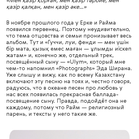
«Мен қазір қорған, мен қазір тәрбие, мен
қазір қалқан, мен қазір әке…»
В ноябре прошлого года у Ерке и Райма
появился первенец. Поэтому неудивительно,
что тема отцовства и семьи пронизывает весь
альбом. Тут и «Гуччи, луи, фенди — мен үшін
бір мата, қызық емес маған — ұлымды иіскеп
жатам» и, конечно же, отдельный трек,
посвящённый сыну — «Ulym», который мне
чем-то напомнил «Photographs» Эда Ширана.
Уже слышу и вижу, как по всему Казахстану
включают эту песню на тоях и, честно говоря,
радуюсь, что в океане песен про любовь у
нас всех появилась прекрасная баллада-
посвящение сыну. Правда, подойдёт она не
каждому, потому что Райм — религиозный
парень, и тексты у него такие же.