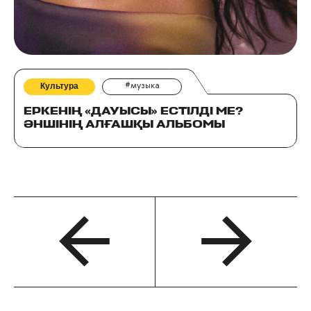
Культура
#музыка
ЕРКЕНІҢ «ДАУЫСЫ» ЕСТІЛДІ МЕ?
ӘНШІНІҢ АЛҒАШҚЫ АЛЬБОМЫ