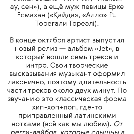
ау, сен»), а ещё муж певицы Ерке
Есмахан («Қайда», «Алло» ft.
Төреғали Төреәлі).
В конце октября артист выпустил
новый релиз — альбом «Jet», в
который вошли семь треков и
интро. Свои творческие
высказывания музыкант оформил
лаконично, поэтому длительность
части треков около двух минут. По
звучанию это классическая форма
хип-хоп+поп, где-то
приправленный латинскими
нотками (всё как мы любим).
От
регги-вайбов, которые слышны в