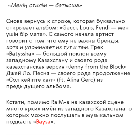
«Менің стилім — батысша»
Снова вернусь к строке, которая буквально
открывает альбом: «Gucci, Louis, Fendi — мен
үшін бір мата». С самого начала артист
говорит о том, что ему не важны бренды,
хотя и упоминает их тут и там
. Трек
«Batysshа» — большой поклон всему
западному Казахстану и своего рода
казахстанская версия «Jenny from the Block»
Джей Ло. Песня — своего рода продолжение
«Сол кейіпте қал» (ft. Alina Gerc) из
предыдущего альбома.
Кстати, помимо RaiM-a на казахской сцене
много ярких имён из западного Казахстана, о
которых можно послушать в музыкальном
подкасте «
Baysa
»
.