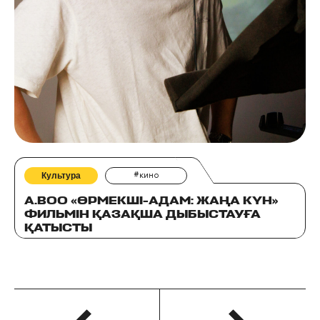
Культура
#кино
A.BOO «ӨРМЕКШІ-АДАМ: ЖАҢА КҮН»
ФИЛЬМІН ҚАЗАҚША ДЫБЫСТАУҒА
ҚАТЫСТЫ