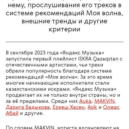
нему, прослушивания его треков в
системе рекомендаций Моя волна,
внешние тренды и другие
критерии
В сентябре 2023 года «Яндекс Музыка»
запустила первый плейлист ISKRA Qazaqstan с
отечественными артистами, чьи треки
обрели популярность благодаря системе
рекомендаций «Моя волна». За это время
многие начинающие исполнители стали
казахстанскими искрами. «Яндекс Музыка»
продвигает их не только внутри страны, но и
за её пределами. Среди них
Auka
,
MAKVIN
,
Дарига Бадыкова
,
Еркеш Хасен
,
Asik
и
Олжас
Абай
и другие.
По словам MAKVIN, артиста вдохновляют на