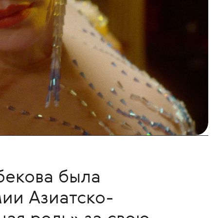
бекова была
ии Азиатско-