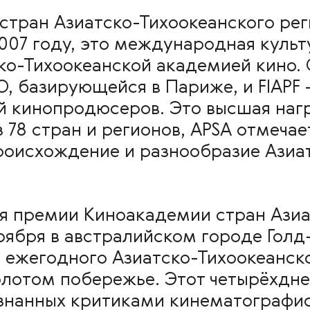
тран Азиатско-Тихоокеанского рег
 2007 году, это международная куль
ко-Тихоокеанской академией кино. 
О, базирующейся в Париже, и FIAP
 кинопродюсеров. Это высшая нагр
 78 стран и регионов, APSA отмечае
роисхождение и разнообразие Азиа
ия премии Киноакадемии стран Азиа
оября в австралийском городе Голд
ежегодного Азиатско-Тихоокеанско
олотом побережье. Этот четырёхдн
знанных критиками кинематографис