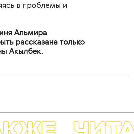
яясь в проблемы и
гиня Альмира
ыть рассказана только
ны Акылбек.
АЙТЕ ТАК