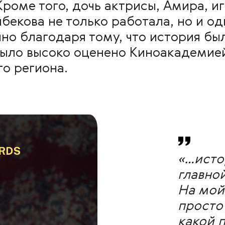
оме того, дочь актрисы, Амира, иг
екова не только работала, но и о
но благодаря тому, что история бы
ыло высоко оценено Киноакадемие
о региона.
«…исто
главно
На мой
просто 
какой 