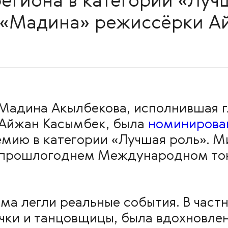
егиона в категории «Луч
е «Мадина» режиссёрки А
 Мадина Акылбекова, исполнившая г
Айжан Касымбек, была
номинирова
мию в категории «Лучшая роль». М
а прошлогоднем Международном то
ма легли реальные события. В частн
чки и танцовщицы, была вдохновле