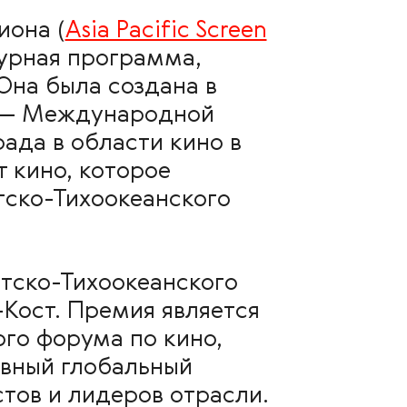
иона (
Asia Pacific Screen
турная программа,
Она была создана в
F — Международной
ада в области кино в
т кино, которое
тско-Тихоокеанского
тско-Тихоокеанского
-Кост. Премия является
го форума по кино,
евный глобальный
тов и лидеров отрасли.