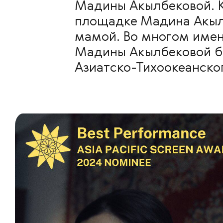
Мадины Акылбековой. Кр
площадке Мадина Акылб
мамой. Во многом имен
Мадины Акылбековой б
Азиатско-Тихоокеанског