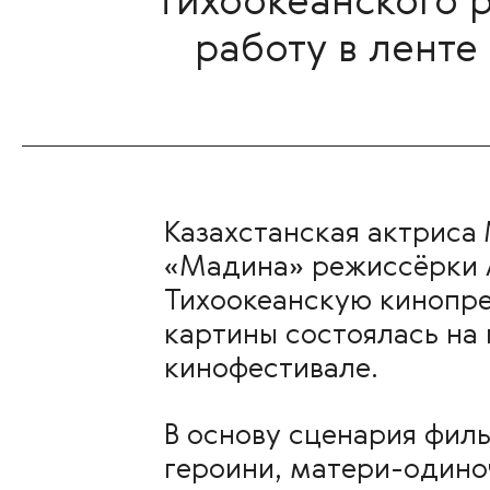
Тихоокеанского р
работу в лент
Казахстанская актриса
«Мадина» режиссёрки 
Тихоокеанскую кинопре
картины состоялась н
кинофестивале.
В основу сценария филь
героини, матери-одино