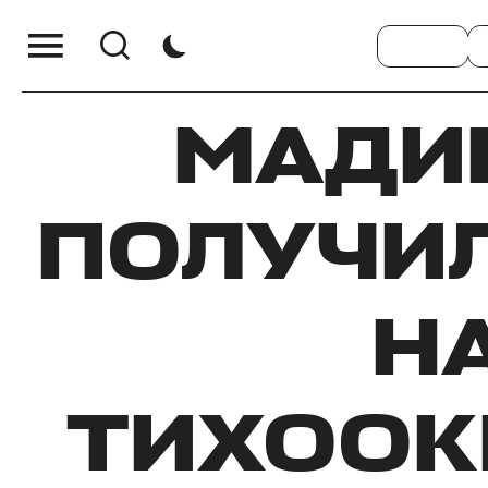
МАДИ
ПОЛУЧИ
Н
ТИХООК