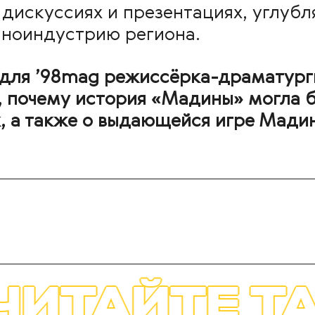
 дискуссиях и презентациях, углубл
ноиндустрию региона.
 для ’98mag режиссёрка-драматур
, почему история «Мадины» могла б
 а также о выдающейся игре Мади
ТАКЖЕ
ЧИТ