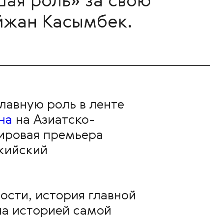
шая роль» за свою
йжан Касымбек.
лавную роль в ленте
на
на Азиатско-
ировая премьера
кийский
ости, история главной
на историей самой