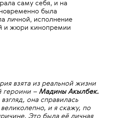
рала саму себя, и на
дновременно была
ла личной, исполнение
й и жюри кинопремии
рия взята из реальной жизни
й героини –
Мадины Акылбек.
 взгляд, она справилась
великолепно, и я скажу, по
причине. Это была её личная