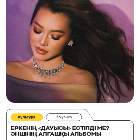
Культура
#музыка
ЕРКЕНІҢ «ДАУЫСЫ» ЕСТІЛДІ МЕ?
ӘНШІНІҢ АЛҒАШҚЫ АЛЬБОМЫ