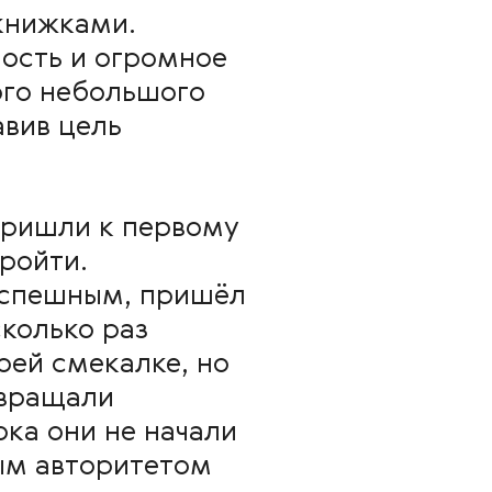
 книжками.
ность и огромное
ого небольшого
авив цель
 пришли к первому
ройти.
 успешным, пришёл
сколько раз
оей смекалке, но
звращали
ока они не начали
ым авторитетом