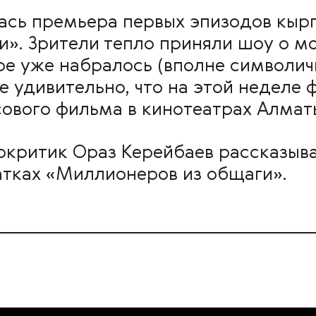
лась премьера первых эпизодов кыр
». Зрители тепло приняли шоу о мо
be уже набралось (вполне символич
 удивительно, что на этой неделе 
сового фильма в кинотеатрах Алмат
окритик Ораз Керейбаев рассказыва
атках «Миллионеров из общаги».