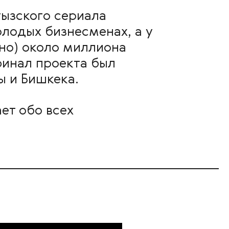
гызского сериала
лодых бизнесменах, а у
но) около миллиона
финал проекта был
ы и Бишкека.
ет обо всех