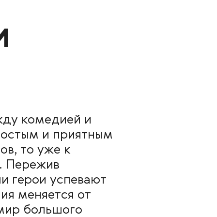
и
жду комедией и
ростым и приятным
в, то уже к
. Пережив
и герои успевают
ния меняется от
 мир большого