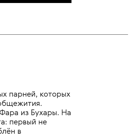
ых парней, которых
 общежития.
 Фара из Бухары. На
а: первый не
блён в