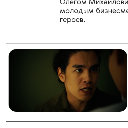
Олегом Михайлови
молодым бизнесмен
героев.