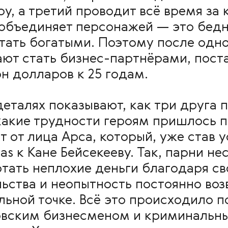
у, а третий проводит всё время за
 объединяет персонажей — это бед
тать богатыми. Поэтому после одн
ют стать бизнес-партнёрами, пост
н долларов к 25 годам.
деталях показывают, как три друга
какие трудности героям пришлось п
т от лица Арса, который, уже став
s к Кане Бейсекееву. Так, парни не
тать неплохие деньги благодаря св
ьства и неопытность постоянно во
льной точке. Всё это происходило п
ковским бизнесменом и криминальн