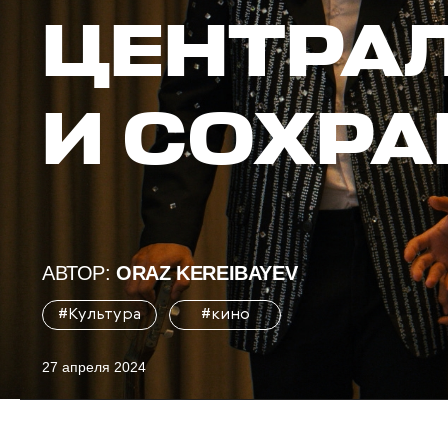
ЦЕНТРА
И СОХРА
АВТОР:
ORAZ KEREIBAYEV
#Культура
#кино
27 апреля 2024