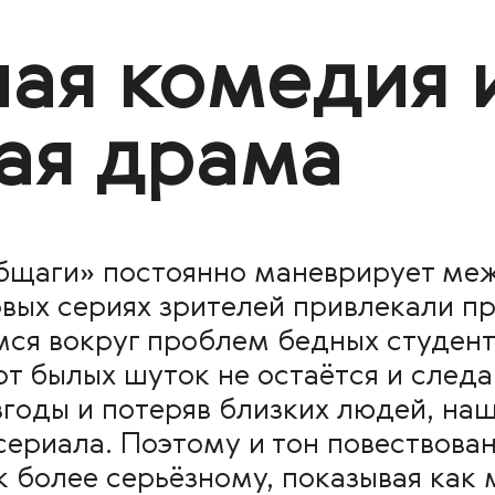
ая комедия 
ая драма
бщаги» постоянно маневрирует ме
рвых сериях зрителей привлекали п
я вокруг проблем бедных студенто
т былых шуток не остаётся и следа
годы и потеряв близких людей, наш
сериала. Поэтому и тон повествова
 более серьёзному, показывая как