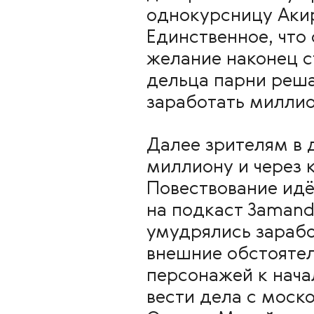
однокурсницу Акир
Единственное, что
желание наконец с
дельца парни реша
заработать миллио
Далее зрителям в 
миллиону и через 
Повествование идё
на подкаст Зamanda
умудрялись зарабо
внешние обстоятел
персонажей к нача
вести дела с мос