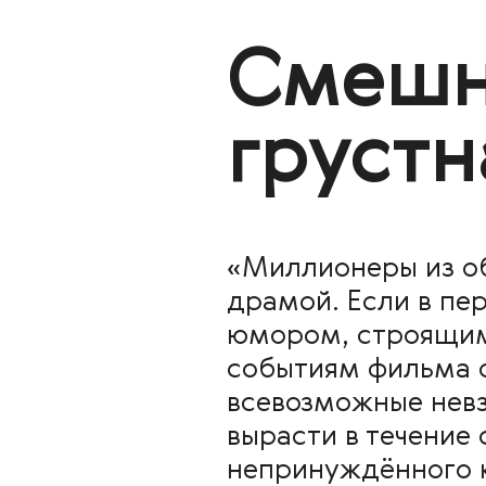
Смешн
грустн
«Миллионеры из о
драмой. Если в пе
юмором, строящимс
событиям фильма о
всевозможные невз
вырасти в течение 
непринуждённого к