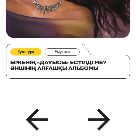
Культура
#музыка
ЕРКЕНІҢ «ДАУЫСЫ» ЕСТІЛДІ МЕ?
ӘНШІНІҢ АЛҒАШҚЫ АЛЬБОМЫ