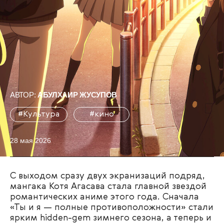
АВТОР:
АБУЛХАИР ЖУСУПОВ
#Культура
#кино
28 мая 2026
С выходом сразу двух экранизаций подряд,
мангака Котя Агасава стала главной звездой
романтических аниме этого года. Сначала
«Ты и я — полные противоположности» стали
ярким hidden-gem зимнего сезона, а теперь и