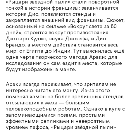
«Рыцари звёздной пыли» стали поворотной
точкой в истории франшизы: заканчивается
история Дио, появляются стенды и
закрепляется внешний вид франшизы. Сюжет,
основанный на фильме «Вокруг света за 80
дней», строится вокруг противостояния
Джотаро Куджо, внука Джозефа, и Дио
Брандо, а местом действия становится весь
мир: от Египта до Индии. Тут выяснилась ещё
одна черта творческого метода Араки: для
исследования он сам ездит в места, которые
будут изображены в манге.
Араки всегда переживает, что зрителям не
интересно читать его мангу. Из-за этого
поменял хамон на более зрелищных стендов,
отсылающих к меха — большим
человекоподобным роботам. Однако в купе с
запоминающимися позами, простыми
эффектными репликами и невероятным
уровнем пафоса, «Рыцари звёздной пыли»