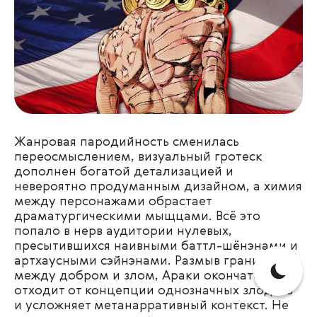
Жанровая пародийность сменилась
переосмыслением, визуальный гротеск
дополнен богатой детализацией и
невероятно продуманным дизайном, а химия
между персонажами обрастает
драматургическими мыщцами. Всё это
попало в нерв аудитории нулевых,
пресытившихся наивными баттл-шёнэнами и
артхаусными сэйнэнами. Размыв границу
между добром и злом, Араки окончательно
отходит от концепции однозначных злодеев
и усложняет метанарративный контекст. Не