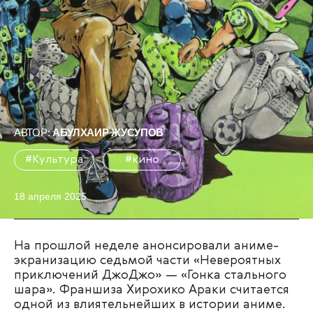
АВТОР:
АБУЛХАИР ЖУСУПОВ
#Культура
#кино
18 апреля 2025
На прошлой неделе анонсировали аниме-
экранизацию седьмой части «Невероятных
приключений ДжоДжо» — «Гонка стального
шара». Франшиза Хирохико Араки считается
одной из влиятельнейших в истории аниме.