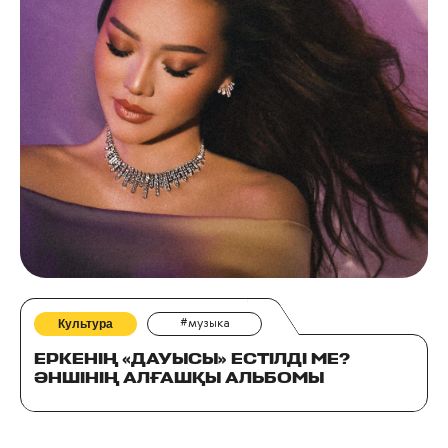
Культура
#музыка
ЕРКЕНІҢ «ДАУЫСЫ» ЕСТІЛДІ МЕ?
ӘНШІНІҢ АЛҒАШҚЫ АЛЬБОМЫ