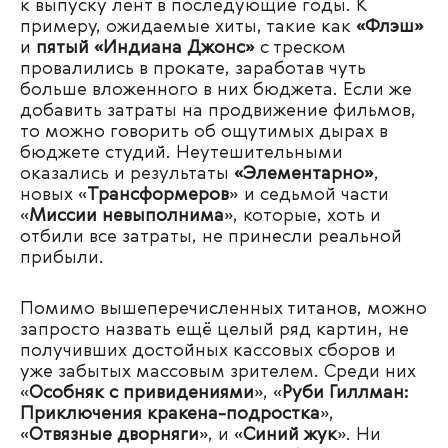
к выпуску лент в последующие годы. К
примеру, ожидаемые хиты, такие как
«Флэш»
и
пятый «Индиана Джонс»
с треском
провалились в прокате, заработав чуть
больше вложенного в них бюджета. Если же
добавить затраты на продвижение фильмов,
то можно говорить об ощутимых дырах в
бюджете студий. Неутешительными
оказались и результаты
«Элементарно»
,
новых «
Трансформеров
» и седьмой части
«
Миссии невыполнима
», которые, хоть и
отбили все затраты, не принесли реальной
прибыли.
Помимо вышеперечисленных титанов, можно
запросто назвать ещё целый ряд картин, не
получивших достойных кассовых сборов и
уже забытых массовым зрителем. Среди них
«
Особняк с привидениями
», «
Руби Гиллман:
Приключения кракена-подростка
»,
«
Отвязные дворняги
», и «
Синий жук
». Ни