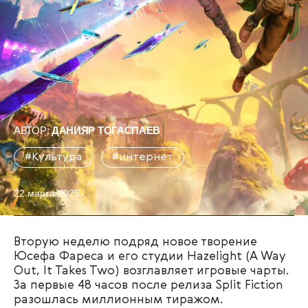
АВТОР:
ДАНИЯР ТОГАСПАЕВ
#Культура
#интернет
22 марта 2025
Вторую неделю подряд новое творение
Юсефа Фареса и его студии Hazelight (A Way
Out, It Takes Two) возглавляет игровые чарты.
За первые 48 часов после релиза Split Fiction
разошлась миллионным тиражом.