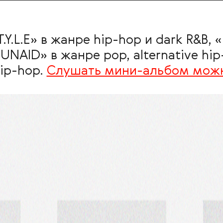
.T.Y.L.E» в жанре hip-hop и dark R&B
«UNAID» в жанре pop, alternative hi
hip-hop.
Слушать мини-альбом можно