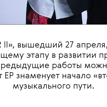
 II», вышедший 27 апреля
щему этапу в развитии п
 предыдущие работы можн
т EP знаменует начало «в
музыкального пути.