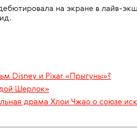
 дебютировала на экране в лайв-эк
ид.
ьм Disney и Pixar «Прыгуны»?
дой Шерлок»
ьная драма Хлои Чжао о союзе иск