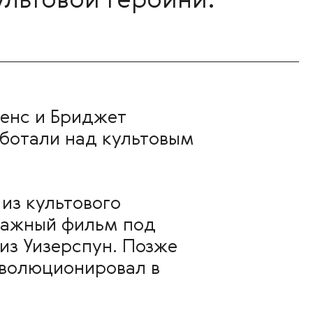
льтовой героини.
енс и Бриджет
аботали над культовым
из культового
ражный фильм под
Риз Уизерспун. Позже
эволюционировал в