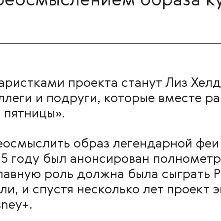
еосмыслением образа ку
ристками проекта станут Лиз Хелд
ллеги и подруги, которые вместе р
 пятницы».
еосмыслить образ легендарной феи 
15 году был анонсирован полномет
главную роль должна была сыграть 
и, и спустя несколько лет проект 
ney+.