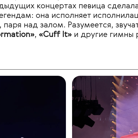
едыдущих концертах певица сделал
егендам: она исполняет исполнилац
 паря над залом. Разумеется, звуч
ormation»
,
«Cuff It»
и другие гимны 