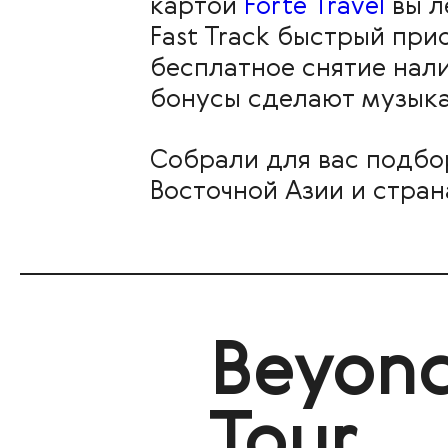
картой
Forte Travel
вы л
Fast Track быстрый при
бесплатное снятие нали
бонусы сделают музыка
Собрали для вас подбор
Восточной Азии и стран
Beyonc
Tour