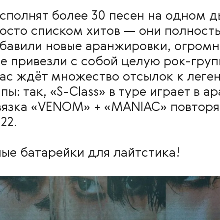
исполнят более 30 песен на одном д
осто списком хитов — они полнос
бавили новые аранжировки, огромн
е привезли с собой целую рок-груп
Вас ждёт множество отсылок к лег
ы: так, «S-Class» в туре играет в а
вязка «VENOM» + «MANIAC» повторя
22.
ные батарейки для лайтстика!