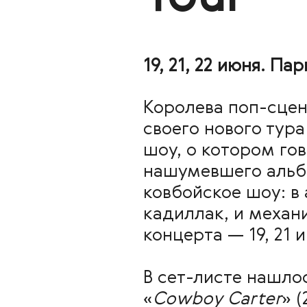
19, 21, 22 июня. Па
Королева поп-сце
своего нового тура
шоу, о котором го
нашумевшего альбо
ковбойское шоу: в
кадиллак, и механ
концерта — 19, 21 и
В сет-листе нашлос
«
Cowboy Carter
» 