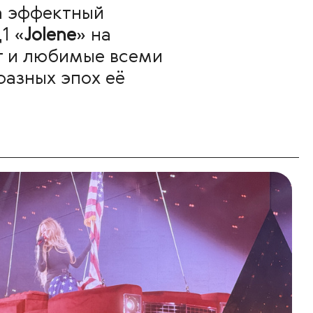
а эффектный
1 «
Jolene
» на
ат и любимые всеми
разных эпох её