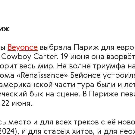
риж
ны
Beyonce
выбрала Париж для евро
 Cowboy Carter. 19 июня она взорвёт
ворит весь мир. На волне триумфа н
ма «Renaissance» Бейонсе устроил
 американской части тура были и ле
ический бык на сцене. В Париже пев
 22 июня.
ь место и для всех треков с её нов
(2024), и для старых хитов, и для н