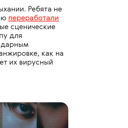
ыхании. Ребята не
тью
переработали
ые сценические
пу для
ендарным
ранжировке, как на
ет их вирусный