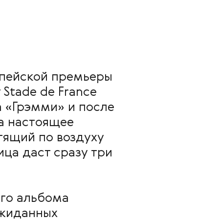
пейской премьеры
 Stade de France
а «Грэмми» и после
а настоящее
тящий по воздуху
ица даст сразу три
ого альбома
еожиданных