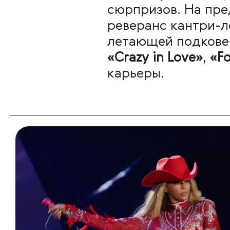
сюрпризов. На пр
реверанс кантри-л
летающей подкове,
«Crazy in Love»
,
«F
карьеры.