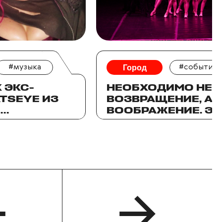
#музыка
Город
#события
К ЭКС-
НЕОБХОДИМО НЕ
TSEYE ИЗ
ВОЗВРАЩЕНИЕ, А
И
ВООБРАЖЕНИЕ. Э
АЕТ ПОП-
О СПЕКТАКЛЕ «АР
ҚАЛА»