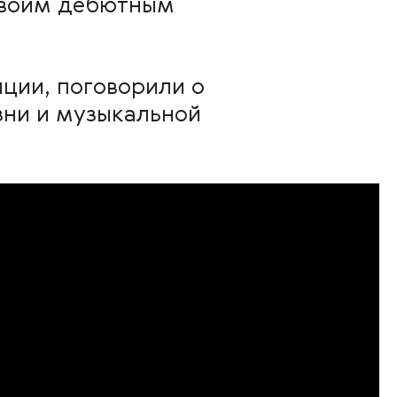
 своим дебютным
ции, поговорили о
зни и музыкальной