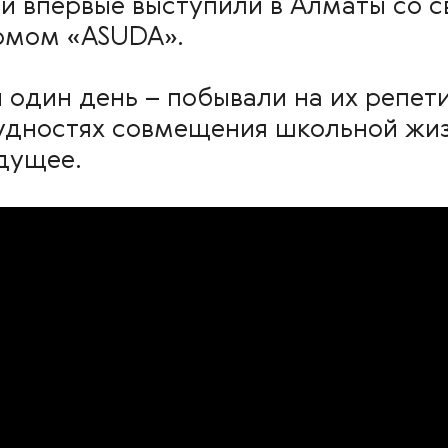
ни впервые выступили в Алматы со
омом «ASUDA».
 один день – побывали на их репети
удностях совмещения школьной жи
удущее.