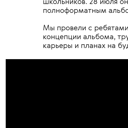
школьников. 28 июля о
полноформатным альб
Мы провели с ребятами
концепции альбома, тр
карьеры и планах на б