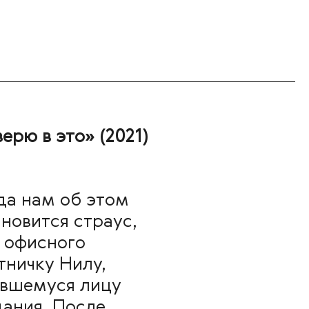
ерю в это» (2021)
гда нам об этом
новится страус,
о офисного
тничку Нилу,
ившемуся лицу
дания. После