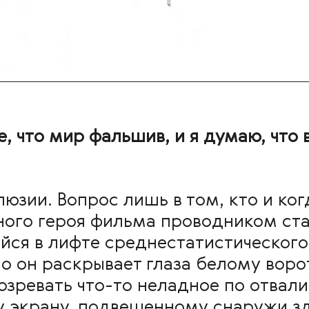
, что мир фальшив, и я думаю, что в
юзии. Вопрос лишь в том, кто и ко
ного героя фильма проводником ста
йся в лифте среднестатистическог
 он раскрывает глаза белому воро
озревать что-то неладное по отвал
у экрану, подвешенному снаружи з