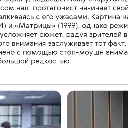
усом наш протагонист начинает свой
алкиваясь с его ужасами. Картина 
14) и «Матрицы» (1999), однако реж
усложняет сюжет, радуя зрителей 
го внимания заслуживает тот факт,
нено с помощью стоп-моушн анимац
большой редкостью.