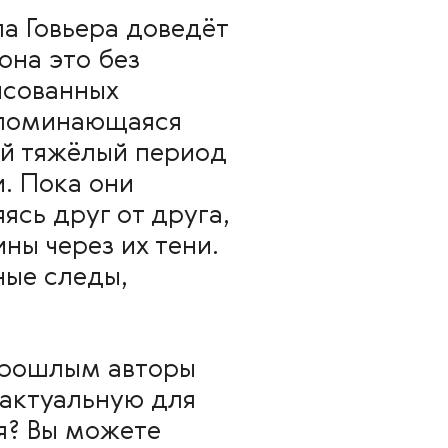
а Говьера доведёт
она это без
исованных
запоминающаяся
ый тяжёлый период
. Пока они
ясь друг от друга,
ы через их тени.
ные следы,
прошлым авторы
актуальную для
я? Вы можете