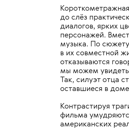
Короткометражная
до слёз практичес
диалогов, ярких ц
персонажей. Вмест
музыка. По сюжету
в их совместной ж
отказываются гово
мы можем увидеть 
Так, силуэт отца с
оставшиеся в доме
Контрастируя траг
фильма умудряются
американских реал