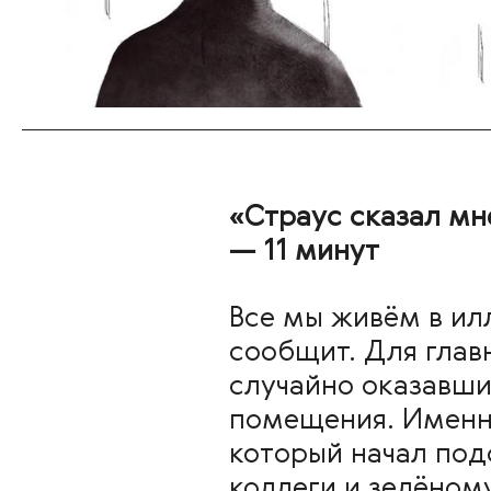
«Страус сказал мне
— 11 минут
Все мы живём в илл
сообщит. Для глав
случайно оказавши
помещения. Именно
который начал под
коллеги и зелёном