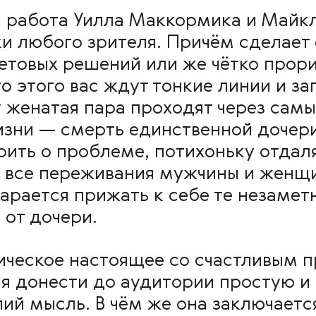
 работа Уилла Маккормика и Майкл
ки любого зрителя. Причём сделает 
ветовых решений или же чётко прор
о этого вас ждут тонкие линии и 
 женатая пара проходят через сам
изни — смерть единственной дочери
рить о проблеме, потихоньку отдаля
все переживания мужчины и женщин
тарается прижать к себе те незамет
 от дочери.
ическое настоящее со счастливым 
 донести до аудитории простую и 
ий мысль. В чём же она заключаетс