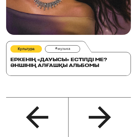
Культура
#музыка
ЕРКЕНІҢ «ДАУЫСЫ» ЕСТІЛДІ МЕ?
ӘНШІНІҢ АЛҒАШҚЫ АЛЬБОМЫ