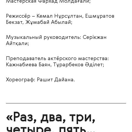
Мастерская Фархад Молдағали;
Режиссёр – Кемал Нұрсұлтан, Ешмұратов
Бекзат, Жұмабай Абылай;
Музыкальный руководитель: Серікжан
Айтқали;
Преподаватель актёрского мастерства:
Кажнабиева Баян, Тұрарбеков Әділет;
Хореограф: Рашит Дайана.
«Раз, два, три,
четыре, пять…