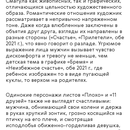
Смагула как живописных, так и графических,
отличающихся
цельностью художественного
образа. Романтические отношения художник
рассматривает в непривычно напряженном
тоне.
Даже когда влюбленные заключены в
объятия друг друга, взгляды их направлены в
разные стороны («Счастье», «Прилетели», обе
2021 г.), что явно говорит о разладе. Угрюмое
выражение лица мужчин вызывает чувство
дискомфорта и тревогу не меньше, чем
детская тема в графике «Бремя» и
«Неизбежное счастье», обе 2021 г., где
ребенок изображен то в виде пугающей
куклы, то верхом на родителях.
Одинокие персонажи листов «Плохо» и «11
друзей» также не выглядят счастливыми:
мужчина, обнимающий свои колени и держа
в руках хрупкий зонтик, грозно косящийся на
птичку на его плече, и смотрящая
исподлобья обиженно-горделивая девушка,