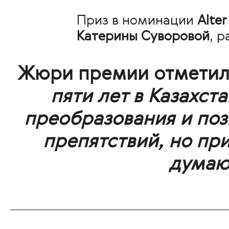
Приз в номинации
Alte
Катерины Суворовой
, 
Жюри премии отметило
пяти лет в Казахст
преобразования и по
препятствий, но пр
думаю