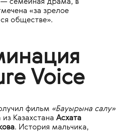
а
— семейная драма, в
тмечена «за зрелое
ся обществе».
минация
ure Voice
олучил фильм
«Бауырына салу»
 из Казахстана
Асхата
кова
. История мальчика,