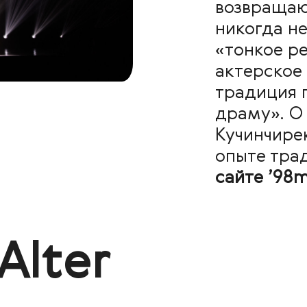
возвращаю
никогда не
«тонкое р
актерское
традиция 
драму». О
Кучинчире
опыте тра
сайте ’98
Alter