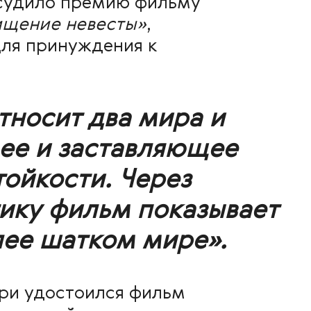
исудило премию
фильму
ищение невесты»
,
для принуждения к
тносит два мира и
ее и заставляющее
тойкости. Через
ику фильм показывает
лее шатком мире».
ри удостоился фильм