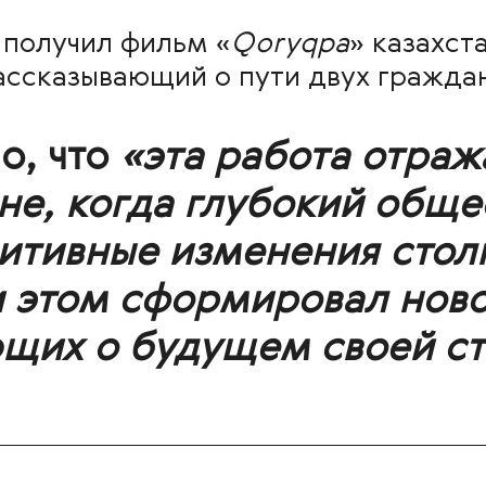
r
получил фильм «
Qoryqpa
» казахст
рассказывающий о пути двух граждан
, что
«эта работа отраж
ане, когда глубокий общ
зитивные изменения стол
и этом сформировал нов
щих о будущем своей ст