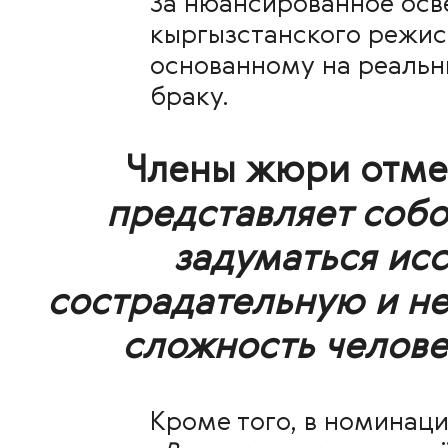
За нюансированное ос
кыргызстанского режи
основанному на реальн
браку.
Члены жюри отме
представляет соб
задуматься исс
сострадательную и н
сложность челове
Кроме того, в номинац