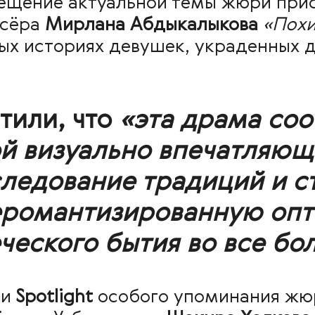
вещение актуальной темы жюри пр
ссёра
Мирлана Абдыкалыкова
«Пох
ых историях девушек, украденных 
тили, что
«эта драма соо
ой визуально впечатляющ
ледование традиций и с
еромантизированную опт
ческого бытия во все бо
ии
Spotlight
особого упоминания жю