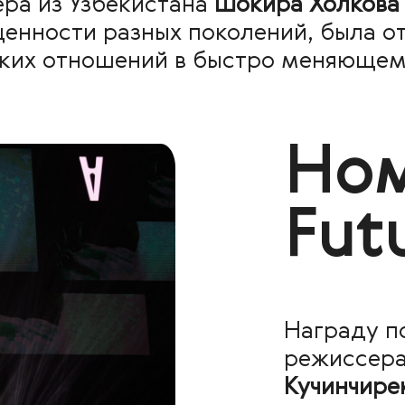
ра из Узбекистана
Шокира Холков
ценности разных поколений, была о
ских отношений в быстро меняющем
Но
Fut
Награду
п
режиссера
Кучинчире