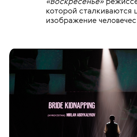
«Воскресенье»
режиссё
которой сталкиваются 
изображение человече