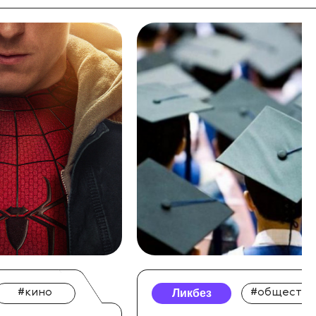
#кино
Ликбез
#общество