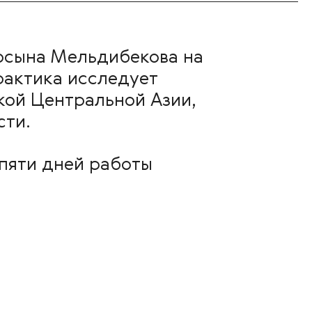
босына Мельдибекова на
практика исследует
кой Центральной Азии,
сти.
 пяти дней работы