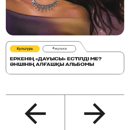
Культура
#музыка
ЕРКЕНІҢ «ДАУЫСЫ» ЕСТІЛДІ МЕ?
ӘНШІНІҢ АЛҒАШҚЫ АЛЬБОМЫ