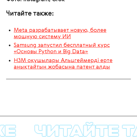
Читайте также:
Meta разрабатывает новую, более
мощную систему ИИ
Samsung запустил бесплатный курс
«Основы Python и Big Data»
НЗМ оқушылары Альцгеймерді ерте
анықтайтын жобасына патент алды
Е
ЧИТАЙТЕ Т