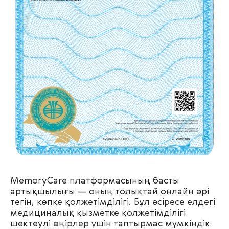
MemoryCare платформасының басты
артықшылығы — оның толықтай онлайн әрі
тегін, көпке қолжетімділігі. Бұл әсіресе елдегі
медициналық қызметке қолжетімділігі
шектеулі өңірлер үшін таптырмас мүмкіндік