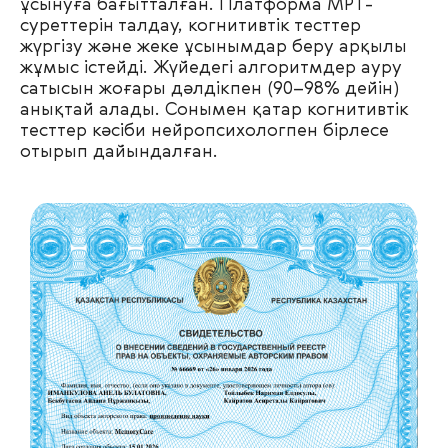
ұсынуға бағытталған. Платформа МРТ-
суреттерін талдау, когнитивтік тесттер
жүргізу және жеке ұсынымдар беру арқылы
жұмыс істейді. Жүйедегі алгоритмдер ауру
сатысын жоғары дәлдікпен (90–98% дейін)
анықтай алады. Сонымен қатар когнитивтік
тесттер кәсіби нейропсихологпен бірлесе
отырып дайындалған.