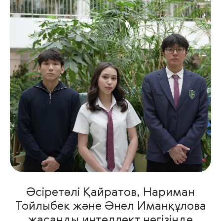
Әсіретәлі Қайратов, Нариман
Тойлыбек және Әнел Иманқұлова
жасанды интеллект негізінде