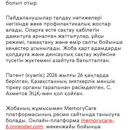
болып отыр.
Пайдаланушылар талдау нәтижелері
негізінде жеке профилактикалық жоспар
алады. Оларға есте сақтау қабілетін
дамытуға арналған жаттығулар, ұйқы
режимі, тамақтану және өмір салты бойынша
кеңестер ұсынылады. Жоба қарт адамдарды
қолдауға және денсаулық сақтау жүйесіне
түсетін жүктемені азайтуға бағытталған.
Патент (куәлік) 2026 жылғы 26 қаңтарда
берілген, Қазақстанның зияткерлік меншік
тіркеу органы тарапынан рәсімделген, С.
Ахметов ЭЦҚ-мен қол қойған.
Жобаның жұмысымен MemoryCare
платформасының ресми сайтында танысуға
болады. Онлайн-платформа
memorycare-
6.onrender.com
мекенжайы бойынша