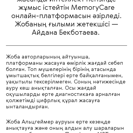
жұмыс істейтін MemoryCare
онлайн-платформасын әзірледі.
Жобаның ғылыми жетекшісі —
Айдана Бекботаева.
Жоба авторларының айтуынша,
платформаны жасауға өмірлік жағдай себеп
болған. Топ мүшелерінің бірінің атасында
ұмытшақтық белгілері ерте байқалғанымен,
уақытылы тексерілмеген. Соның нәтижесінде
ауру кеш анықталған. Осы жағдай
оқушыларды ерте диагностикаға арналған
қолжетімді цифрлық құрал жасауға
ынталандырған.
Жоба Альцгеймер ауруын ерте кезеңде
анықтауға және оның алдын алу шараларын