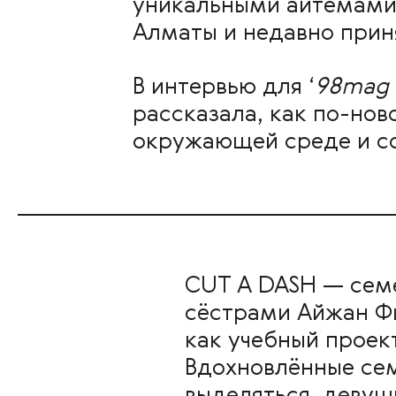
уникальными айтемами. 
Алматы и недавно приня
В интервью для ‘
98mag
рассказала, как по-нов
окружающей среде и со
CUT A DASH — семе
сёстрами Айжан Фи
как учебный проек
Вдохновлённые се