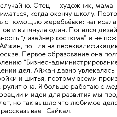
 случайно. Отец — художник, мама 
ниматься, когда окончу школу. Поэт
ь с помощью жеребьёвки: написала
ов и вытянула один. Попался дизай
ность “дизайнер костюма” и не пож
 Айжан, пошла на переквалификаци
оскве. Первое образование она полу
влению “Бизнес-администрирование”
дении дел. Айжан давно увлекалась
ройки и шитья, поэтому всеми про
 рулит она. Я больше работаю с мед
орации и идеи для развития мы пр
 лет, но так вышло что любимое де
—
рассказывает Сайкал.