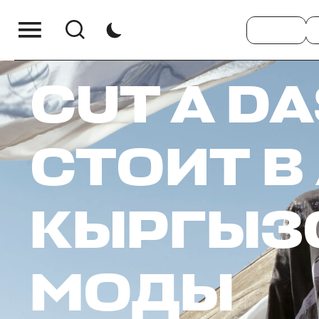
CUT A DA
СТОИТ В
КЫРГЫЗ
МОДЫ