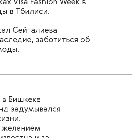
х Visa Fashion Week в
ы в Тбилиси.
кал Сейталиева
аследие, заботиться об
моды.
 в Бишкеке
енд задумывался
жизни.
и желанием