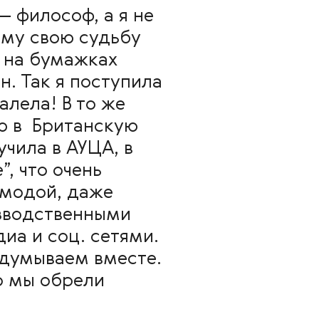
— философ, а я не
ому свою судьбу
 на бумажках
н. Так я поступила
алела! В то же
ю в Британскую
чила в АУЦА, в
, что очень
 модой, даже
изводственными
иа и соц. сетями.
одумываем вместе.
ло мы обрели