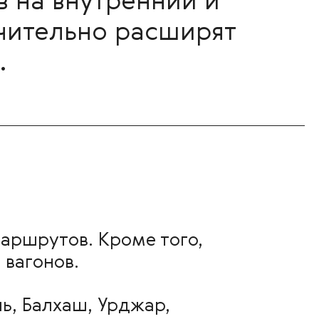
в на внутренний и
ачительно расширят
.
аршрутов. Кроме того,
 вагонов.
ь, Балхаш, Урджар,