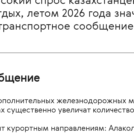
сокий спрос казахстанце
ых, летом 2026 года зн
транспортное сообщение
бщение
 дополнительных железнодорожных м
х существенно увеличат количество
т курортным направлениям: Алакол